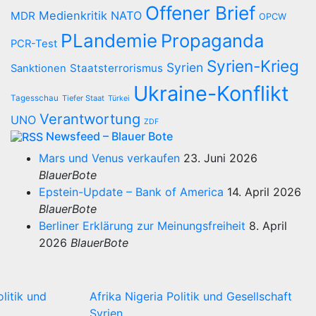
Offener Brief
Medienkritik
NATO
MDR
OPCW
PLandemie
Propaganda
PCR-Test
Syrien-Krieg
Syrien
Staatsterrorismus
Sanktionen
Ukraine-Konflikt
Tagesschau
Tiefer Staat
Türkei
Verantwortung
UNO
ZDF
Newsfeed – Blauer Bote
Mars und Venus verkaufen
23. Juni 2026
BlauerBote
Epstein-Update – Bank of America
14. April 2026
BlauerBote
Berliner Erklärung zur Meinungsfreiheit
8. April
2026
BlauerBote
olitik und
Afrika
Nigeria
Politik und Gesellschaft
Syrien