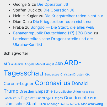
George G
zu
Die Operation J6
Steffen Duck
zu
Die Operation J6
Heiri + Kugler
zu
Die Kriegstreiber reden nicht nur
Dian C.
zu
Die Kriegstreiber reden nicht nur
FraDa
zu
Songdo — Die Stadt, die alles weiß
Bananenrepublik Deutschland (17) | ZG Blog
zu
Lateinamerikanische Drogenkartelle und der
Ukraine-Konflikt
Schlagwörter
ARD-
AfD
ARD
al-Qaida
Angela Merkel
Angst
Tagesschau
Bundestag
Christian Drosten
CIA
Coronavirus
Donald
Corona-Lügner
Trump
Empathie
Dresden
Europäische Union
False Flag
Grundrechte
Flugblatt
Giftgas
Idlib
Faschismus
Flüchtlinge
Islamischer Staat
Maskenzwang
Julian Assange
Karl Lauterbach