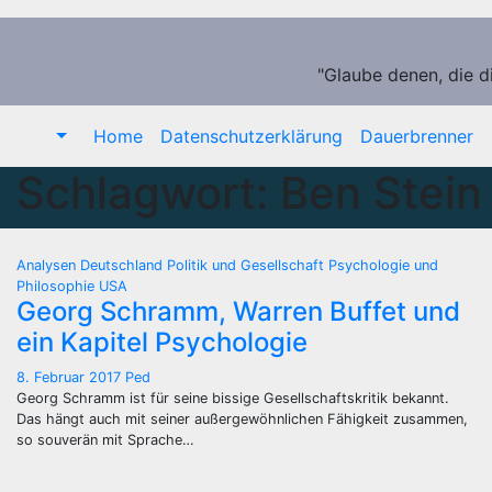
Zum
Inhalt
springen
"Glaube denen, die d
Home
Datenschutzerklärung
Dauerbrenner
Schlagwort:
Ben Stein
Analysen
Deutschland
Politik und Gesellschaft
Psychologie und
Philosophie
USA
Georg Schramm, Warren Buffet und
ein Kapitel Psychologie
8. Februar 2017
Ped
Georg Schramm ist für seine bissige Gesellschaftskritik bekannt.
Das hängt auch mit seiner außergewöhnlichen Fähigkeit zusammen,
so souverän mit Sprache…