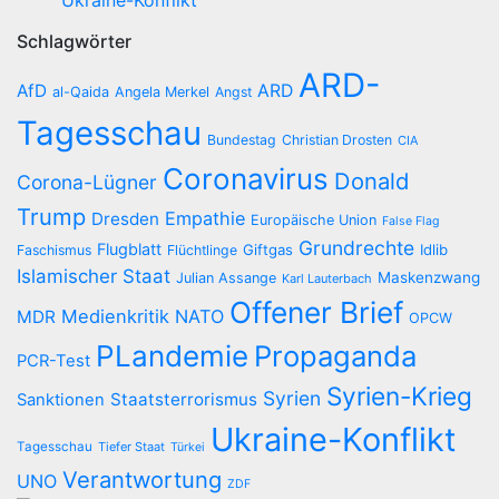
Ukraine-Konflikt
Schlagwörter
ARD-
AfD
ARD
al-Qaida
Angela Merkel
Angst
Tagesschau
Bundestag
Christian Drosten
CIA
Coronavirus
Donald
Corona-Lügner
Trump
Empathie
Dresden
Europäische Union
False Flag
Grundrechte
Flugblatt
Giftgas
Idlib
Faschismus
Flüchtlinge
Islamischer Staat
Maskenzwang
Julian Assange
Karl Lauterbach
Offener Brief
Medienkritik
NATO
MDR
OPCW
PLandemie
Propaganda
PCR-Test
Syrien-Krieg
Syrien
Staatsterrorismus
Sanktionen
Ukraine-Konflikt
Tagesschau
Tiefer Staat
Türkei
Verantwortung
UNO
ZDF