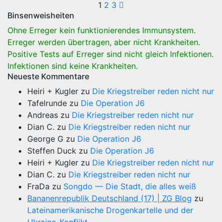
Seitennummerie
1
2
3
Binsenweisheiten
der
Ohne Erreger kein funktionierendes Immunsystem.
Beiträge
Erreger werden übertragen, aber nicht Krankheiten.
Positive Tests auf Erreger sind nicht gleich Infektionen.
Infektionen sind keine Krankheiten.
Neueste Kommentare
Heiri + Kugler
zu
Die Kriegstreiber reden nicht nur
Tafelrunde
zu
Die Operation J6
Andreas
zu
Die Kriegstreiber reden nicht nur
Dian C.
zu
Die Kriegstreiber reden nicht nur
George G
zu
Die Operation J6
Steffen Duck
zu
Die Operation J6
Heiri + Kugler
zu
Die Kriegstreiber reden nicht nur
Dian C.
zu
Die Kriegstreiber reden nicht nur
FraDa
zu
Songdo — Die Stadt, die alles weiß
Bananenrepublik Deutschland (17) | ZG Blog
zu
Lateinamerikanische Drogenkartelle und der