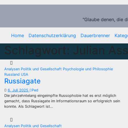
Zum
Inhalt
springen
"Glaube denen, die d
Home
Datenschutzerklärung
Dauerbrenner
Kateg
Schlagwort:
Julian As
Analysen
Politik und Gesellschaft
Psychologie und Philosophie
Russland
USA
Russiagate
6. Juli 2025
Ped
Die jahrzehntelang eingeimpfte Russophobie hat es erst möglich
gemacht, dass Russiagate im Informationsraum so erfolgreich sein
konnte. Als Schlagwort ist…
Analysen
Politik und Gesellschaft