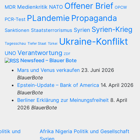
Offener Brief
Medienkritik
NATO
MDR
OPCW
PLandemie
Propaganda
PCR-Test
Syrien-Krieg
Syrien
Staatsterrorismus
Sanktionen
Ukraine-Konflikt
Tagesschau
Tiefer Staat
Türkei
Verantwortung
UNO
ZDF
Newsfeed – Blauer Bote
Mars und Venus verkaufen
23. Juni 2026
BlauerBote
Epstein-Update – Bank of America
14. April 2026
BlauerBote
Berliner Erklärung zur Meinungsfreiheit
8. April
2026
BlauerBote
olitik und
Afrika
Nigeria
Politik und Gesellschaft
Syrien