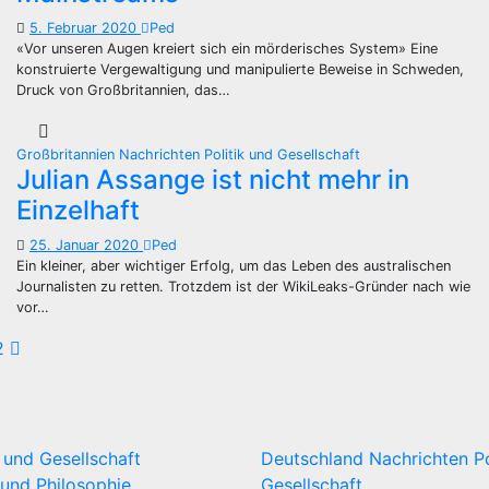
5. Februar 2020
Ped
«Vor unseren Augen kreiert sich ein mörderisches System» Eine
konstruierte Vergewaltigung und manipulierte Beweise in Schweden,
Druck von Großbritannien, das…
Großbritannien
Nachrichten
Politik und Gesellschaft
Julian Assange ist nicht mehr in
Einzelhaft
25. Januar 2020
Ped
Ein kleiner, aber wichtiger Erfolg, um das Leben des australischen
Journalisten zu retten. Trotzdem ist der WikiLeaks-Gründer nach wie
vor…
eitennummerierung
2
er
eiträge
k und Gesellschaft
Deutschland
Nachrichten
P
und Philosophie
Gesellschaft