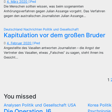
4. März 2020
Ped
Die Menschen sollten wissen, was beim sogenannten
Anhörungsverfahren gegen Julian Assange vorgeht. Das Verfahren
gegen den australischen Journalisten Julian Assange…
Deutschland
Nachrichten
Politik und Gesellschaft
Kapitulation vor dem großen Bruder
4. Februar 2020
Ped
Angestellte des Vasallen antworten Journalisten – die Angst der
Vertreter des Vasallen, etwas „Falsches“ zu sagen, steht ihnen ins
Gesicht…
S
1
d
You missed
B
Analysen
Politik und Gesellschaft
USA
Korea
Politi
Die Operation J6
Psychologie 