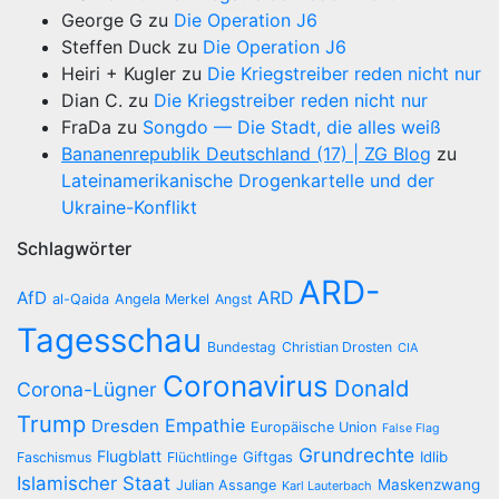
George G
zu
Die Operation J6
Steffen Duck
zu
Die Operation J6
Heiri + Kugler
zu
Die Kriegstreiber reden nicht nur
Dian C.
zu
Die Kriegstreiber reden nicht nur
FraDa
zu
Songdo — Die Stadt, die alles weiß
Bananenrepublik Deutschland (17) | ZG Blog
zu
Lateinamerikanische Drogenkartelle und der
Ukraine-Konflikt
Schlagwörter
ARD-
AfD
ARD
al-Qaida
Angela Merkel
Angst
Tagesschau
Bundestag
Christian Drosten
CIA
Coronavirus
Donald
Corona-Lügner
Trump
Empathie
Dresden
Europäische Union
False Flag
Grundrechte
Flugblatt
Giftgas
Idlib
Faschismus
Flüchtlinge
Islamischer Staat
Maskenzwang
Julian Assange
Karl Lauterbach