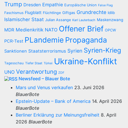
Trump
Empathie
Dresden
Europäische Union
False Flag
Grundrechte
Flugblatt
Giftgas
Idlib
Faschismus
Flüchtlinge
Islamischer Staat
Maskenzwang
Julian Assange
Karl Lauterbach
Offener Brief
Medienkritik
NATO
MDR
OPCW
PLandemie
Propaganda
PCR-Test
Syrien-Krieg
Syrien
Staatsterrorismus
Sanktionen
Ukraine-Konflikt
Tagesschau
Tiefer Staat
Türkei
Verantwortung
UNO
ZDF
Newsfeed – Blauer Bote
Mars und Venus verkaufen
23. Juni 2026
BlauerBote
Epstein-Update – Bank of America
14. April 2026
BlauerBote
Berliner Erklärung zur Meinungsfreiheit
8. April
2026
BlauerBote