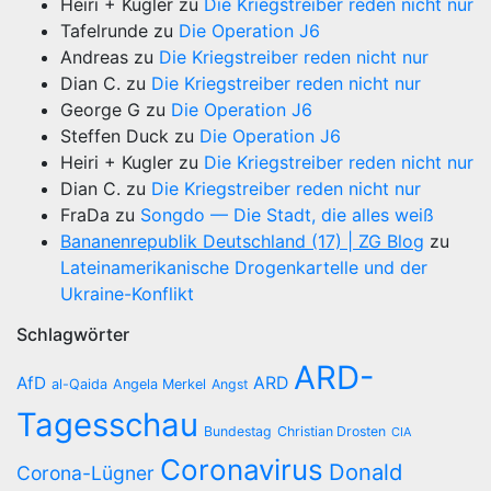
Heiri + Kugler
zu
Die Kriegstreiber reden nicht nur
Tafelrunde
zu
Die Operation J6
Andreas
zu
Die Kriegstreiber reden nicht nur
Dian C.
zu
Die Kriegstreiber reden nicht nur
George G
zu
Die Operation J6
Steffen Duck
zu
Die Operation J6
Heiri + Kugler
zu
Die Kriegstreiber reden nicht nur
Dian C.
zu
Die Kriegstreiber reden nicht nur
FraDa
zu
Songdo — Die Stadt, die alles weiß
Bananenrepublik Deutschland (17) | ZG Blog
zu
Lateinamerikanische Drogenkartelle und der
Ukraine-Konflikt
Schlagwörter
ARD-
AfD
ARD
al-Qaida
Angela Merkel
Angst
Tagesschau
Bundestag
Christian Drosten
CIA
Coronavirus
Donald
Corona-Lügner