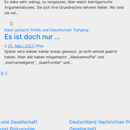
Es wäre sehr unklug, zu vergessen, über welch betrügerische
Argumentationen, Sie sich Ihre Grundrechte nehmen ließen. Wo sind
sie nur…
Nach gedacht
Politik und Gesellschaft
Tiefgang
Es ist doch nur …
25. März 2021
Ped
Später wird wieder keiner etwas gewusst, ja nicht einmal geahnt
haben. Aber alle haben mitgemacht. „Maskenmuffel“ und
„Impfverweigerer“, „Querfrontler“ und…
eitennummerierung
3
er
eiträge
k und Gesellschaft
Deutschland
Nachrichten
P
und Philosophie
Gesellschaft