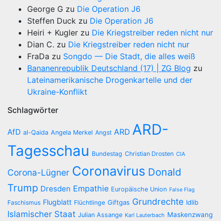
George G
zu
Die Operation J6
Steffen Duck
zu
Die Operation J6
Heiri + Kugler
zu
Die Kriegstreiber reden nicht nur
Dian C.
zu
Die Kriegstreiber reden nicht nur
FraDa
zu
Songdo — Die Stadt, die alles weiß
Bananenrepublik Deutschland (17) | ZG Blog
zu
Lateinamerikanische Drogenkartelle und der
Ukraine-Konflikt
Schlagwörter
ARD-
AfD
ARD
al-Qaida
Angela Merkel
Angst
Tagesschau
Bundestag
Christian Drosten
CIA
Coronavirus
Donald
Corona-Lügner
Trump
Empathie
Dresden
Europäische Union
False Flag
Grundrechte
Flugblatt
Giftgas
Idlib
Faschismus
Flüchtlinge
Islamischer Staat
Maskenzwang
Julian Assange
Karl Lauterbach