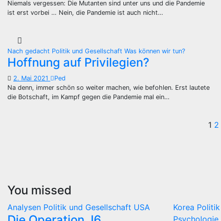
Niemals vergessen: Die Mutanten sind unter uns und die Pandemie
ist erst vorbei … Nein, die Pandemie ist auch nicht…
Nach gedacht
Politik und Gesellschaft
Was können wir tun?
Hoffnung auf Privilegien?
2. Mai 2021
Ped
Na denn, immer schön so weiter machen, wie befohlen. Erst lautete
die Botschaft, im Kampf gegen die Pandemie mal ein…
S
1
2
d
B
You missed
Analysen
Politik und Gesellschaft
USA
Korea
Politi
Die Operation J6
Psychologie 