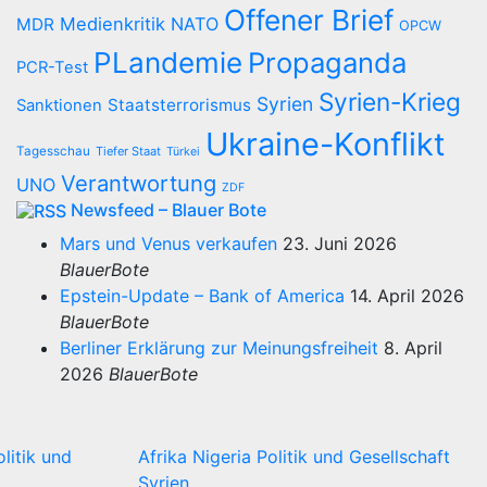
Offener Brief
Medienkritik
NATO
MDR
OPCW
PLandemie
Propaganda
PCR-Test
Syrien-Krieg
Syrien
Staatsterrorismus
Sanktionen
Ukraine-Konflikt
Tagesschau
Tiefer Staat
Türkei
Verantwortung
UNO
ZDF
Newsfeed – Blauer Bote
Mars und Venus verkaufen
23. Juni 2026
BlauerBote
Epstein-Update – Bank of America
14. April 2026
BlauerBote
Berliner Erklärung zur Meinungsfreiheit
8. April
2026
BlauerBote
olitik und
Afrika
Nigeria
Politik und Gesellschaft
Syrien