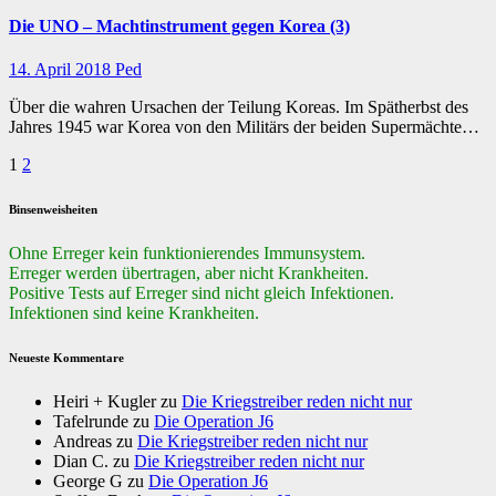
Die UNO – Machtinstrument gegen Korea (3)
14. April 2018
Ped
Über die wahren Ursachen der Teilung Koreas. Im Spätherbst des
Jahres 1945 war Korea von den Militärs der beiden Supermächte…
Seitennummerierung
1
2
der
Binsenweisheiten
Beiträge
Ohne Erreger kein funktionierendes Immunsystem.
Erreger werden übertragen, aber nicht Krankheiten.
Positive Tests auf Erreger sind nicht gleich Infektionen.
Infektionen sind keine Krankheiten.
Neueste Kommentare
Heiri + Kugler
zu
Die Kriegstreiber reden nicht nur
Tafelrunde
zu
Die Operation J6
Andreas
zu
Die Kriegstreiber reden nicht nur
Dian C.
zu
Die Kriegstreiber reden nicht nur
George G
zu
Die Operation J6