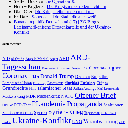
Steffen Duck
zu
Die Operation J6
Heiri + Kugler
zu
Die Kriegstreiber reden nicht nur
Dian C.
zu
Die Kriegstreiber reden nicht nur
FraDa
zu
Songdo — Die Stadt, die alles weiß
Bananenrepublik Deutschland (17) | ZG Blog
zu
Lateinamerikanische Drogenkartelle und der Ukraine-
Konflikt
Schlagwörter
ARD-
AfD
ARD
al-Qaida
Angela Merkel
Angst
Tagesschau
Corona-Lügner
Bundestag
Christian Drosten
CIA
Coronavirus
Donald Trump
Dresden
Empathie
Flugblatt
Giftgas
Europäische Union
Faschismus
Flüchtlinge
False Flag
Grundrechte
Islamischer Staat
Idlib
Julian Assange
Karl Lauterbach
Offener Brief
Medienkritik
MDR
NATO
Maskenzwang
PLandemie
Propaganda
PCR-Test
Sanktionen
OPCW
Syrien-Krieg
Syrien
Staatsterrorismus
Tagesschau
Tiefer Staat
Ukraine-Konflikt
Verantwortung
UNO
Türkei
ZDF