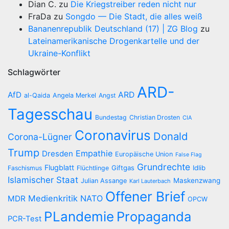
Dian C.
zu
Die Kriegstreiber reden nicht nur
FraDa
zu
Songdo — Die Stadt, die alles weiß
Bananenrepublik Deutschland (17) | ZG Blog
zu
Lateinamerikanische Drogenkartelle und der
Ukraine-Konflikt
Schlagwörter
ARD-
AfD
ARD
al-Qaida
Angela Merkel
Angst
Tagesschau
Bundestag
Christian Drosten
CIA
Coronavirus
Donald
Corona-Lügner
Trump
Empathie
Dresden
Europäische Union
False Flag
Grundrechte
Flugblatt
Giftgas
Idlib
Faschismus
Flüchtlinge
Islamischer Staat
Maskenzwang
Julian Assange
Karl Lauterbach
Offener Brief
Medienkritik
NATO
MDR
OPCW
PLandemie
Propaganda
PCR-Test