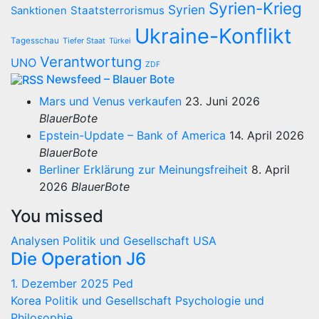
Syrien-Krieg
Syrien
Staatsterrorismus
Sanktionen
Ukraine-Konflikt
Tagesschau
Tiefer Staat
Türkei
Verantwortung
UNO
ZDF
Newsfeed – Blauer Bote
Mars und Venus verkaufen
23. Juni 2026
BlauerBote
Epstein-Update – Bank of America
14. April 2026
BlauerBote
Berliner Erklärung zur Meinungsfreiheit
8. April
2026
BlauerBote
You missed
Analysen
Politik und Gesellschaft
USA
Die Operation J6
1. Dezember 2025
Ped
Korea
Politik und Gesellschaft
Psychologie und
Philosophie