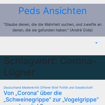
Zum
Peds Ansichten
Inhalt
springen
"Glaube denen, die die Wahrheit suchen, und zweifle an
denen, die sie gefunden haben." (André Gide)
Schlagwort:
Corona-
Lügner
Deutschland
Medienkritik
Offener Brief
Politik und Gesellschaft
Von „Corona“ über die
„Schweinegrippe“ zur „Vogelgrippe“