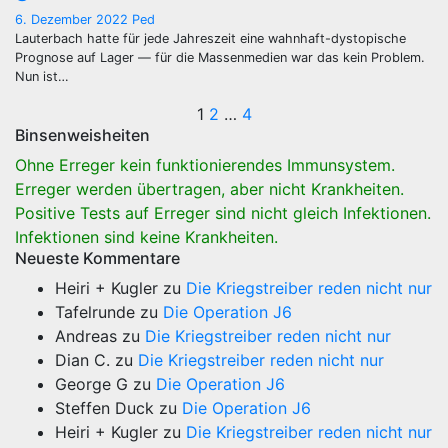
6. Dezember 2022
Ped
Lauterbach hatte für jede Jahreszeit eine wahnhaft-dystopische
Prognose auf Lager — für die Massenmedien war das kein Problem.
Nun ist…
Seitennummerie
1
2
…
4
Binsenweisheiten
der
Ohne Erreger kein funktionierendes Immunsystem.
Beiträge
Erreger werden übertragen, aber nicht Krankheiten.
Positive Tests auf Erreger sind nicht gleich Infektionen.
Infektionen sind keine Krankheiten.
Neueste Kommentare
Heiri + Kugler
zu
Die Kriegstreiber reden nicht nur
Tafelrunde
zu
Die Operation J6
Andreas
zu
Die Kriegstreiber reden nicht nur
Dian C.
zu
Die Kriegstreiber reden nicht nur
George G
zu
Die Operation J6
Steffen Duck
zu
Die Operation J6
Heiri + Kugler
zu
Die Kriegstreiber reden nicht nur