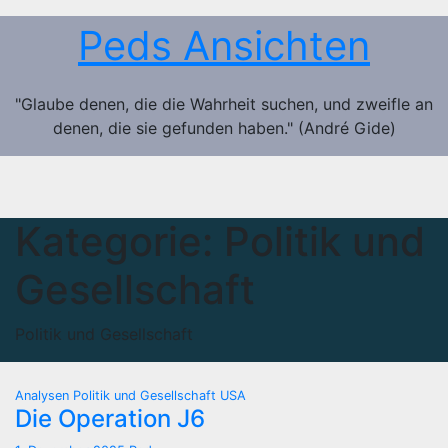
Zum
Peds Ansichten
Inhalt
springen
"Glaube denen, die die Wahrheit suchen, und zweifle an
denen, die sie gefunden haben." (André Gide)
Kategorie:
Politik und
Gesellschaft
Politik und Gesellschaft
Analysen
Politik und Gesellschaft
USA
Die Operation J6