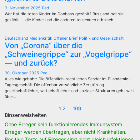
3. November 2025
Ped
Wer hat die toten Kinder im Donbass gezählt? Russland hat sie
gezählt — die Kinder und die anderen tausenden ethnisch…
Deutschland
Medienkritik
Offener Brief
Politik und Gesellschaft
Von „Corona“ über die
„Schweinegrippe“ zur „Vogelgrippe“
— und zurück?
30. Oktober 2025
Ped
Alles wie gehabt: Die öffentlich-rechtlichen Sender im PLandemie-
Tagesgeschäft Die offenbar vorsätzliche Zerstörung
gesellschaftlicher, wirtschaftlicher und sozialer Strukturen geht weit
über…
Seitennummerie
1
2
…
109
Binsenweisheiten
der
Ohne Erreger kein funktionierendes Immunsystem.
Beiträge
Erreger werden übertragen, aber nicht Krankheiten.
Positive Tests auf Erreger sind nicht gleich Infektionen.