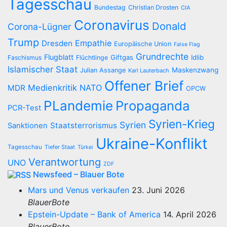
Tagesschau
Bundestag
Christian Drosten
CIA
Coronavirus
Donald
Corona-Lügner
Trump
Empathie
Dresden
Europäische Union
False Flag
Grundrechte
Flugblatt
Giftgas
Idlib
Faschismus
Flüchtlinge
Islamischer Staat
Maskenzwang
Julian Assange
Karl Lauterbach
Offener Brief
Medienkritik
NATO
MDR
OPCW
PLandemie
Propaganda
PCR-Test
Syrien-Krieg
Syrien
Staatsterrorismus
Sanktionen
Ukraine-Konflikt
Tagesschau
Tiefer Staat
Türkei
Verantwortung
UNO
ZDF
Newsfeed – Blauer Bote
Mars und Venus verkaufen
23. Juni 2026
BlauerBote
Epstein-Update – Bank of America
14. April 2026
BlauerBote