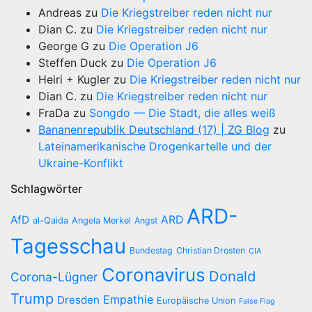
Andreas
zu
Die Kriegstreiber reden nicht nur
Dian C.
zu
Die Kriegstreiber reden nicht nur
George G
zu
Die Operation J6
Steffen Duck
zu
Die Operation J6
Heiri + Kugler
zu
Die Kriegstreiber reden nicht nur
Dian C.
zu
Die Kriegstreiber reden nicht nur
FraDa
zu
Songdo — Die Stadt, die alles weiß
Bananenrepublik Deutschland (17) | ZG Blog
zu
Lateinamerikanische Drogenkartelle und der
Ukraine-Konflikt
Schlagwörter
ARD-
AfD
ARD
al-Qaida
Angela Merkel
Angst
Tagesschau
Bundestag
Christian Drosten
CIA
Coronavirus
Donald
Corona-Lügner
Trump
Empathie
Dresden
Europäische Union
False Flag