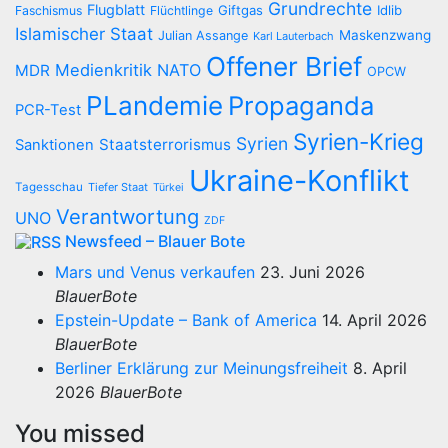
Grundrechte
Flugblatt
Giftgas
Idlib
Faschismus
Flüchtlinge
Islamischer Staat
Maskenzwang
Julian Assange
Karl Lauterbach
Offener Brief
Medienkritik
NATO
MDR
OPCW
PLandemie
Propaganda
PCR-Test
Syrien-Krieg
Syrien
Staatsterrorismus
Sanktionen
Ukraine-Konflikt
Tagesschau
Tiefer Staat
Türkei
Verantwortung
UNO
ZDF
Newsfeed – Blauer Bote
Mars und Venus verkaufen
23. Juni 2026
BlauerBote
Epstein-Update – Bank of America
14. April 2026
BlauerBote
Berliner Erklärung zur Meinungsfreiheit
8. April
2026
BlauerBote
You missed