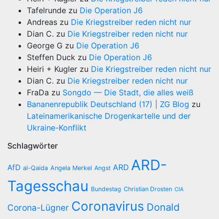
Tafelrunde
zu
Die Operation J6
Andreas
zu
Die Kriegstreiber reden nicht nur
Dian C.
zu
Die Kriegstreiber reden nicht nur
George G
zu
Die Operation J6
Steffen Duck
zu
Die Operation J6
Heiri + Kugler
zu
Die Kriegstreiber reden nicht nur
Dian C.
zu
Die Kriegstreiber reden nicht nur
FraDa
zu
Songdo — Die Stadt, die alles weiß
Bananenrepublik Deutschland (17) | ZG Blog
zu
Lateinamerikanische Drogenkartelle und der
Ukraine-Konflikt
Schlagwörter
ARD-
AfD
ARD
al-Qaida
Angela Merkel
Angst
Tagesschau
Bundestag
Christian Drosten
CIA
Coronavirus
Donald
Corona-Lügner