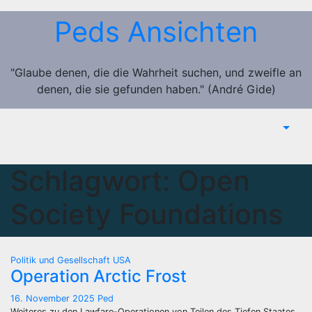
Zum
Peds Ansichten
Inhalt
springen
"Glaube denen, die die Wahrheit suchen, und zweifle an
denen, die sie gefunden haben." (André Gide)
Schlagwort:
Open
Society Foundations
Politik und Gesellschaft
USA
Operation Arctic Frost
16. November 2025
Ped
Weiteres zu den Lawfare-Operationen von Teilen des Tiefen Staates