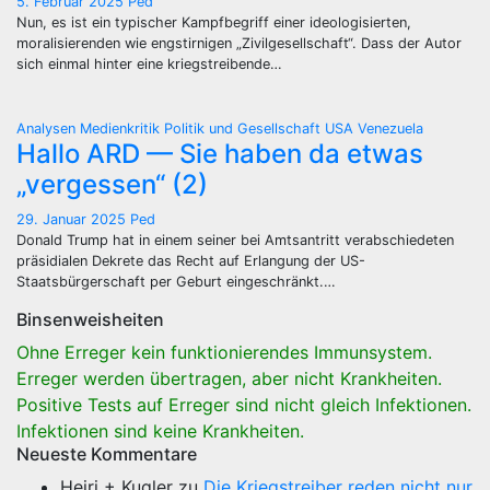
5. Februar 2025
Ped
Nun, es ist ein typischer Kampfbegriff einer ideologisierten,
moralisierenden wie engstirnigen „Zivilgesellschaft“. Dass der Autor
sich einmal hinter eine kriegstreibende…
Analysen
Medienkritik
Politik und Gesellschaft
USA
Venezuela
Hallo ARD — Sie haben da etwas
„vergessen“ (2)
29. Januar 2025
Ped
Donald Trump hat in einem seiner bei Amtsantritt verabschiedeten
präsidialen Dekrete das Recht auf Erlangung der US-
Staatsbürgerschaft per Geburt eingeschränkt.…
Binsenweisheiten
Ohne Erreger kein funktionierendes Immunsystem.
Erreger werden übertragen, aber nicht Krankheiten.
Positive Tests auf Erreger sind nicht gleich Infektionen.
Infektionen sind keine Krankheiten.
Neueste Kommentare
Heiri + Kugler
zu
Die Kriegstreiber reden nicht nur