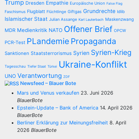
Trump
Empathie
Dresden
Europäische Union
False Flag
Grundrechte
Flugblatt
Giftgas
Idlib
Faschismus
Flüchtlinge
Islamischer Staat
Maskenzwang
Julian Assange
Karl Lauterbach
Offener Brief
Medienkritik
NATO
MDR
OPCW
PLandemie
Propaganda
PCR-Test
Syrien-Krieg
Syrien
Staatsterrorismus
Sanktionen
Ukraine-Konflikt
Tagesschau
Tiefer Staat
Türkei
Verantwortung
UNO
ZDF
Newsfeed – Blauer Bote
Mars und Venus verkaufen
23. Juni 2026
BlauerBote
Epstein-Update – Bank of America
14. April 2026
BlauerBote
Berliner Erklärung zur Meinungsfreiheit
8. April
2026
BlauerBote