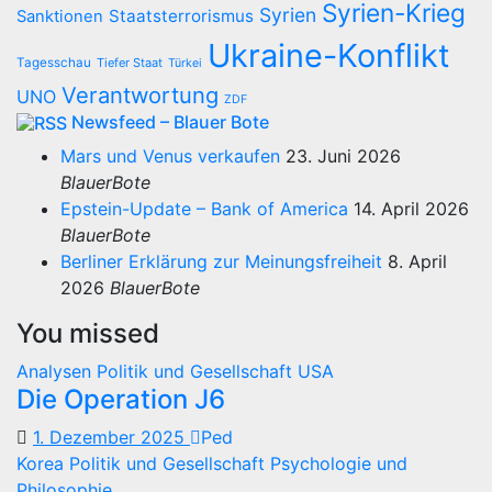
Syrien-Krieg
Syrien
Staatsterrorismus
Sanktionen
Ukraine-Konflikt
Tagesschau
Tiefer Staat
Türkei
Verantwortung
UNO
ZDF
Newsfeed – Blauer Bote
Mars und Venus verkaufen
23. Juni 2026
BlauerBote
Epstein-Update – Bank of America
14. April 2026
BlauerBote
Berliner Erklärung zur Meinungsfreiheit
8. April
2026
BlauerBote
You missed
Analysen
Politik und Gesellschaft
USA
Die Operation J6
1. Dezember 2025
Ped
Korea
Politik und Gesellschaft
Psychologie und
Philosophie