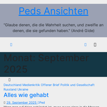
Zum
Peds Ansichten
Inhalt
springen
"Glaube denen, die die Wahrheit suchen, und zweifle an
denen, die sie gefunden haben." (André Gide)
Monat:
September
2025
Deutschland
Medienkritik
Offener Brief
Politik und Gesellschaft
Russland
Ukraine
Alles wie gehabt
29. September 2025
Ped