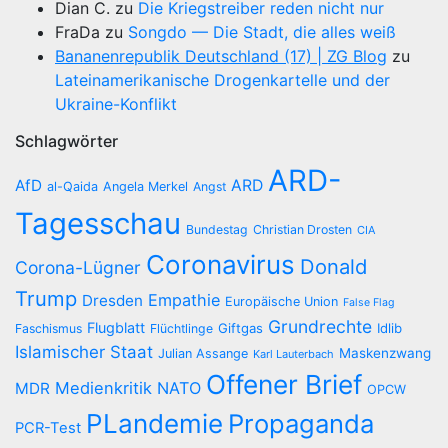
Dian C.
zu
Die Kriegstreiber reden nicht nur
FraDa
zu
Songdo — Die Stadt, die alles weiß
Bananenrepublik Deutschland (17) | ZG Blog
zu
Lateinamerikanische Drogenkartelle und der
Ukraine-Konflikt
Schlagwörter
ARD-
AfD
ARD
al-Qaida
Angela Merkel
Angst
Tagesschau
Bundestag
Christian Drosten
CIA
Coronavirus
Donald
Corona-Lügner
Trump
Empathie
Dresden
Europäische Union
False Flag
Grundrechte
Flugblatt
Giftgas
Idlib
Faschismus
Flüchtlinge
Islamischer Staat
Maskenzwang
Julian Assange
Karl Lauterbach
Offener Brief
Medienkritik
NATO
MDR
OPCW
PLandemie
Propaganda
PCR-Test