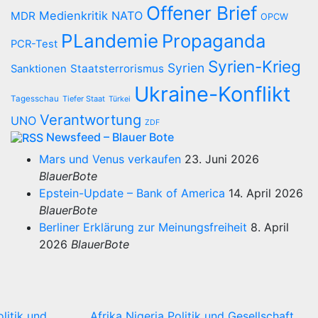
Offener Brief
Medienkritik
NATO
MDR
OPCW
PLandemie
Propaganda
PCR-Test
Syrien-Krieg
Syrien
Staatsterrorismus
Sanktionen
Ukraine-Konflikt
Tagesschau
Tiefer Staat
Türkei
Verantwortung
UNO
ZDF
Newsfeed – Blauer Bote
Mars und Venus verkaufen
23. Juni 2026
BlauerBote
Epstein-Update – Bank of America
14. April 2026
BlauerBote
Berliner Erklärung zur Meinungsfreiheit
8. April
2026
BlauerBote
olitik und
Afrika
Nigeria
Politik und Gesellschaft