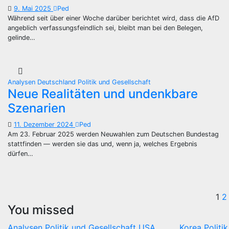
9. Mai 2025
Ped
Während seit über einer Woche darüber berichtet wird, dass die AfD
angeblich verfassungsfeindlich sei, bleibt man bei den Belegen,
gelinde…
Analysen
Deutschland
Politik und Gesellschaft
Neue Realitäten und undenkbare
Szenarien
11. Dezember 2024
Ped
Am 23. Februar 2025 werden Neuwahlen zum Deutschen Bundestag
stattfinden — werden sie das und, wenn ja, welches Ergebnis
dürfen…
S
1
2
You missed
d
Analysen
Politik und Gesellschaft
USA
Korea
Politi