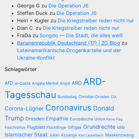
George G
zu
Die Operation J6
Steffen Duck
zu
Die Operation J6
Heiri + Kugler
zu
Die Kriegstreiber reden nicht nur
Dian C.
zu
Die Kriegstreiber reden nicht nur
FraDa
zu
Songdo — Die Stadt, die alles weiß
Bananenrepublik Deutschland (17) | ZG Blog
zu
Lateinamerikanische Drogenkartelle und der
Ukraine-Konflikt
Schlagwörter
ARD-
AfD
ARD
al-Qaida
Angela Merkel
Angst
Tagesschau
Bundestag
Christian Drosten
CIA
Coronavirus
Donald
Corona-Lügner
Trump
Empathie
Dresden
Europäische Union
False Flag
Grundrechte
Flugblatt
Giftgas
Idlib
Faschismus
Flüchtlinge
Islamischer Staat
Maskenzwang
Julian Assange
Karl Lauterbach