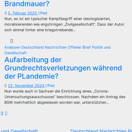
Brandmauer?
5. Februar 2025
Ped
Nun, es ist ein typischer Kampfbegriff einer ideologisierten,
moralisierenden wie engstirnigen „Zivilgesellschaft“. Dass der Autor
sich einmal hinter eine kriegstreibende…
Analysen
Deutschland
Nachrichten
Offener Brief
Politik und
Gesellschaft
Aufarbeitung der
Grundrechtsverletzungen während
der PLandemie?
22. November 2024
Ped
Nun wurde auch in Sachsen die Einrichtung eines „Corona-
Untersuchungsausschusses“ beschlossen. Nachdem ein Antrag des
BSW mehrheitlich abgewiesen worden war, unterstützten…
eitennummerierung
3
er
k und Gesellschaft
Deutschland
Nachrichten
P