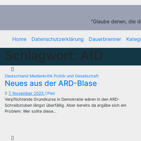
Zum
Inhalt
springen
"Glaube denen, die d
Home
Datenschutzerklärung
Dauerbrenner
Kateg
Schlagwort:
AfD
Deutschland
Medienkritik
Politik und Gesellschaft
Neues aus der ARD-Blase
7. November 2025
Ped
Verpflichtende Grundkurse in Demokratie wären in den ARD-
Schreibstuben längst überfällig. Aber bereits da ergäbe sich ein
Problem: Wer sollte diese…