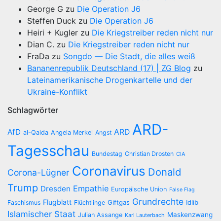
George G
zu
Die Operation J6
Steffen Duck
zu
Die Operation J6
Heiri + Kugler
zu
Die Kriegstreiber reden nicht nur
Dian C.
zu
Die Kriegstreiber reden nicht nur
FraDa
zu
Songdo — Die Stadt, die alles weiß
Bananenrepublik Deutschland (17) | ZG Blog
zu
Lateinamerikanische Drogenkartelle und der
Ukraine-Konflikt
Schlagwörter
ARD-
AfD
ARD
al-Qaida
Angela Merkel
Angst
Tagesschau
Bundestag
Christian Drosten
CIA
Coronavirus
Donald
Corona-Lügner
Trump
Empathie
Dresden
Europäische Union
False Flag
Grundrechte
Flugblatt
Giftgas
Idlib
Faschismus
Flüchtlinge
Islamischer Staat
Maskenzwang
Julian Assange
Karl Lauterbach