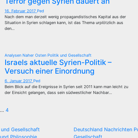
Terror gegen Syrien dauert an
16. Februar 2017
Ped
Nach dem man derzeit wenig propagandistisches Kapital aus der
Situation in Syrien schlagen kann, ist das Thema urplötzlich aus
den…
Analysen
Naher Osten
Politik und Gesellschaft
Israels aktuelle Syrien-Politik –
Versuch einer Einordnung
6. Januar 2017
Ped
Beim Blick auf die Ereignisse in Syrien seit 2011 kann man leicht zu
der Einsicht gelangen, dass sein südwestlicher Nachbar…
eitennummerierung
…
4
er
k und Gesellschaft
Deutschland
Nachrichten
P
eiträge
und Philosophie
Gesellschaft