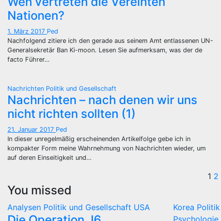
Wen vertreten die Vereinten
Nationen?
1. März 2017
Ped
Nachfolgend zitiere ich den gerade aus seinem Amt entlassenen UN-
Generalsekretär Ban Ki-moon. Lesen Sie aufmerksam, was der de
facto Führer…
Nachrichten
Politik und Gesellschaft
Nachrichten – nach denen wir uns
nicht richten sollten (1)
21. Januar 2017
Ped
In dieser unregelmäßig erscheinenden Artikelfolge gebe ich in
kompakter Form meine Wahrnehmung von Nachrichten wieder, um
auf deren Einseitigkeit und…
S
1
2
You missed
d
Analysen
Politik und Gesellschaft
USA
Korea
Politi
B
Die Operation J6
Psychologie 