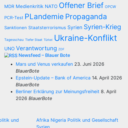
Offener Brief
Medienkritik
NATO
MDR
OPCW
PLandemie
Propaganda
PCR-Test
Syrien-Krieg
Syrien
Staatsterrorismus
Sanktionen
Ukraine-Konflikt
Tagesschau
Tiefer Staat
Türkei
Verantwortung
UNO
ZDF
Newsfeed – Blauer Bote
Mars und Venus verkaufen
23. Juni 2026
BlauerBote
Epstein-Update – Bank of America
14. April 2026
BlauerBote
Berliner Erklärung zur Meinungsfreiheit
8. April
2026
BlauerBote
olitik und
Afrika
Nigeria
Politik und Gesellschaft
Syrien