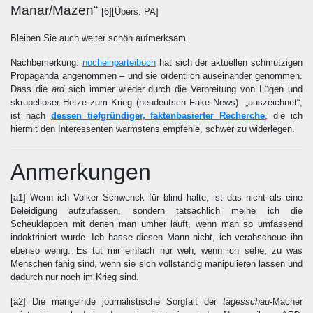
Manar/Mazen“
[6][Übers. PA]
Bleiben Sie auch weiter schön aufmerksam.
Nachbemerkung:
nocheinparteibuch
hat sich der aktuellen schmutzigen
Propaganda angenommen – und sie ordentlich auseinander genommen.
Dass die
ard
sich immer wieder durch die Verbreitung von Lügen und
skrupelloser Hetze zum Krieg (neudeutsch Fake News) „auszeichnet“,
ist nach
dessen tiefgründiger, faktenbasierter Recherche
, die ich
hiermit den Interessenten wärmstens empfehle, schwer zu widerlegen.
Anmerkungen
[a1] Wenn ich Volker Schwenck für blind halte, ist das nicht als eine
Beleidigung aufzufassen, sondern tatsächlich meine ich die
Scheuklappen mit denen man umher läuft, wenn man so umfassend
indoktriniert wurde. Ich hasse diesen Mann nicht, ich verabscheue ihn
ebenso wenig. Es tut mir einfach nur weh, wenn ich sehe, zu was
Menschen fähig sind, wenn sie sich vollständig manipulieren lassen und
dadurch nur noch im Krieg sind.
[a2] Die mangelnde journalistische Sorgfalt der
tagesschau
-Macher