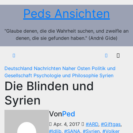
Zum
Peds Ansichten
Inhalt
springen
"Glaube denen, die die Wahrheit suchen, und zweifle an
denen, die sie gefunden haben." (André Gide)
Deutschland
Nachrichten
Naher Osten
Politik und
Gesellschaft
Psychologie und Philosophie
Syrien
Die Blinden und
Syrien
Von
Ped
Apr. 4, 2017
#ARD
,
#Giftgas
,
#Idlib
,
#SANA
,
#Syrien
,
#Volker