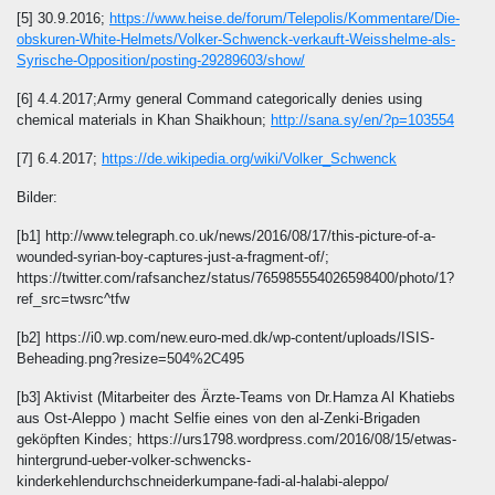
[5] 30.9.2016;
https://www.heise.de/forum/Telepolis/Kommentare/Die-
obskuren-White-Helmets/Volker-Schwenck-verkauft-Weisshelme-als-
Syrische-Opposition/posting-29289603/show/
[6] 4.4.2017;Army general Command categorically denies using
chemical materials in Khan Shaikhoun;
http://sana.sy/en/?p=103554
[7] 6.4.2017;
https://de.wikipedia.org/wiki/Volker_Schwenck
Bilder:
[b1] http://www.telegraph.co.uk/news/2016/08/17/this-picture-of-a-
wounded-syrian-boy-captures-just-a-fragment-of/;
https://twitter.com/rafsanchez/status/765985554026598400/photo/1?
ref_src=twsrc^tfw
[b2] https://i0.wp.com/new.euro-med.dk/wp-content/uploads/ISIS-
Beheading.png?resize=504%2C495
[b3] Aktivist (Mitarbeiter des Ärzte-Teams von Dr.Hamza Al Khatiebs
aus Ost-Aleppo ) macht Selfie eines von den al-Zenki-Brigaden
geköpften Kindes; https://urs1798.wordpress.com/2016/08/15/etwas-
hintergrund-ueber-volker-schwencks-
kinderkehlendurchschneiderkumpane-fadi-al-halabi-aleppo/