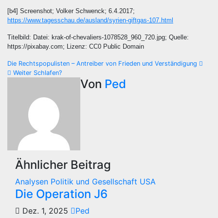
[b4] Screenshot; Volker Schwenck; 6.4.2017;
https://www.tagesschau.de/ausland/syrien-giftgas-107.html
Titelbild: Datei: krak-of-chevaliers-1078528_960_720.jpg; Quelle:
https://pixabay.com; Lizenz: CC0 Public Domain
Beitragsnavigation
Die Rechtspopulisten – Antreiber von Frieden und Verständigung
Weiter Schlafen?
Von
Ped
Ähnlicher Beitrag
Analysen
Politik und Gesellschaft
USA
Die Operation J6
Dez. 1, 2025
Ped