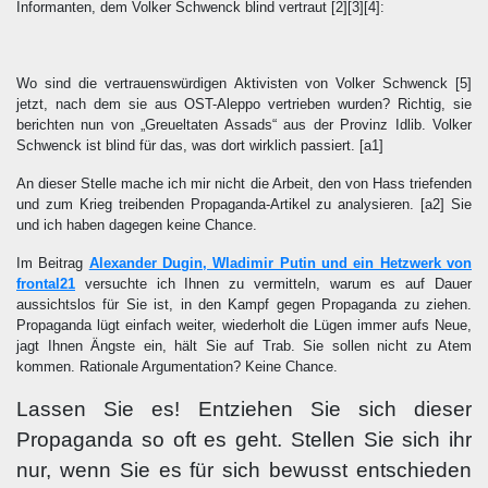
Informanten, dem Volker Schwenck blind vertraut
[2][3][4]
:
Wo sind die vertrauenswürdigen Aktivisten von Volker Schwenck
[5]
jetzt, nach dem sie aus OST-Aleppo vertrieben wurden? Richtig, sie
berichten nun von „Greueltaten Assads“ aus der Provinz Idlib. Volker
Schwenck ist blind für das, was dort wirklich passiert.
[a1]
An dieser Stelle mache ich mir nicht die Arbeit, den von Hass triefenden
und zum Krieg treibenden Propaganda-Artikel zu analysieren.
[a2]
Sie
und ich haben dagegen keine Chance.
Im Beitrag
Alexander Dugin, Wladimir Putin und ein Hetzwerk von
frontal21
versuchte ich Ihnen zu vermitteln, warum es auf Dauer
aussichtslos für Sie ist, in den Kampf gegen Propaganda zu ziehen.
Propaganda lügt einfach weiter, wiederholt die Lügen immer aufs Neue,
jagt Ihnen Ängste ein, hält Sie auf Trab. Sie sollen nicht zu Atem
kommen. Rationale Argumentation? Keine Chance.
Lassen Sie es! Entziehen Sie sich dieser
Propaganda so oft es geht. Stellen Sie sich ihr
nur, wenn Sie es für sich bewusst entschieden