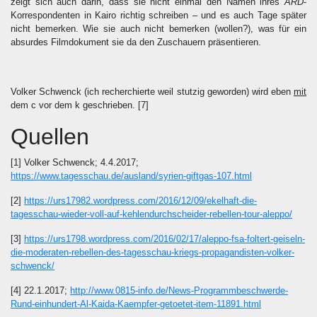
zeigt sich auch darin, dass sie nicht einmal den Namen ihres
ARD
-
Korrespondenten in Kairo richtig schreiben – und es auch Tage später
nicht bemerken. Wie sie auch nicht bemerken (wollen?), was für ein
absurdes Filmdokument sie da den Zuschauern präsentieren.
Volker Schwenck (ich recherchierte weil stutzig geworden) wird eben
mit
dem c vor dem k geschrieben.
[7]
Quellen
[1] Volker Schwenck; 4.4.2017;
https://www.tagesschau.de/ausland/syrien-giftgas-107.html
[2]
https://urs17982.wordpress.com/2016/12/09/ekelhaft-die-
tagesschau-wieder-voll-auf-kehlendurchscheider-rebellen-tour-aleppo/
[3]
https://urs1798.wordpress.com/2016/02/17/aleppo-fsa-foltert-geiseln-
die-moderaten-rebellen-des-tagesschau-kriegs-propagandisten-volker-
schwenck/
[4] 22.1.2017;
http://www.0815-info.de/News-Programmbeschwerde-
Rund-einhundert-Al-Kaida-Kaempfer-getoetet-item-11891.html