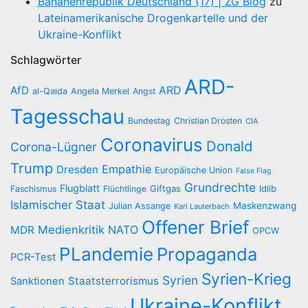
Bananenrepublik Deutschland (17) | ZG Blog
zu
Lateinamerikanische Drogenkartelle und der
Ukraine-Konflikt
Schlagwörter
ARD-
AfD
ARD
al-Qaida
Angela Merkel
Angst
Tagesschau
Bundestag
Christian Drosten
CIA
Coronavirus
Donald
Corona-Lügner
Trump
Empathie
Dresden
Europäische Union
False Flag
Grundrechte
Flugblatt
Giftgas
Idlib
Faschismus
Flüchtlinge
Islamischer Staat
Maskenzwang
Julian Assange
Karl Lauterbach
Offener Brief
Medienkritik
NATO
MDR
OPCW
PLandemie
Propaganda
PCR-Test
Syrien-Krieg
Syrien
Staatsterrorismus
Sanktionen
Ukraine-Konflikt