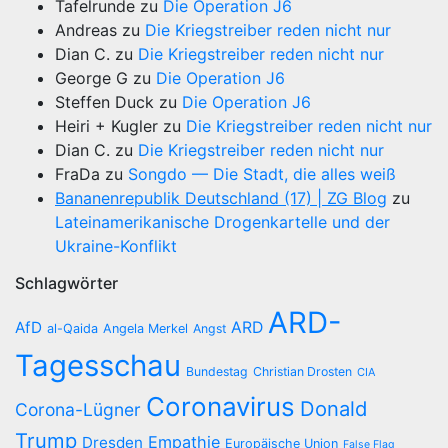
Tafelrunde
zu
Die Operation J6
Andreas
zu
Die Kriegstreiber reden nicht nur
Dian C.
zu
Die Kriegstreiber reden nicht nur
George G
zu
Die Operation J6
Steffen Duck
zu
Die Operation J6
Heiri + Kugler
zu
Die Kriegstreiber reden nicht nur
Dian C.
zu
Die Kriegstreiber reden nicht nur
FraDa
zu
Songdo — Die Stadt, die alles weiß
Bananenrepublik Deutschland (17) | ZG Blog
zu
Lateinamerikanische Drogenkartelle und der
Ukraine-Konflikt
Schlagwörter
ARD-
AfD
ARD
al-Qaida
Angela Merkel
Angst
Tagesschau
Bundestag
Christian Drosten
CIA
Coronavirus
Donald
Corona-Lügner
Trump
Empathie
Dresden
Europäische Union
False Flag