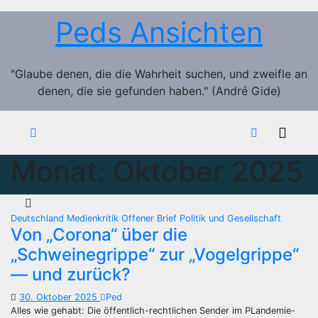
Zum
Peds Ansichten
Inhalt
springen
"Glaube denen, die die Wahrheit suchen, und zweifle an
denen, die sie gefunden haben." (André Gide)
Monat:
Oktober 2025
Deutschland
Medienkritik
Offener Brief
Politik und Gesellschaft
Von „Corona“ über die
„Schweinegrippe“ zur „Vogelgrippe“
— und zurück?
30. Oktober 2025
Ped
Alles wie gehabt: Die öffentlich-rechtlichen Sender im PLandemie-