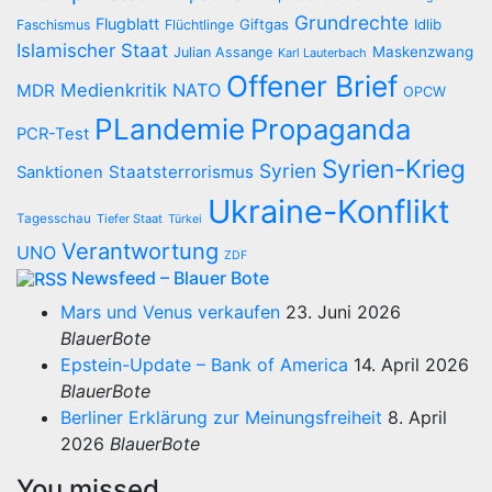
Grundrechte
Flugblatt
Giftgas
Idlib
Faschismus
Flüchtlinge
Islamischer Staat
Maskenzwang
Julian Assange
Karl Lauterbach
Offener Brief
Medienkritik
NATO
MDR
OPCW
PLandemie
Propaganda
PCR-Test
Syrien-Krieg
Syrien
Staatsterrorismus
Sanktionen
Ukraine-Konflikt
Tagesschau
Tiefer Staat
Türkei
Verantwortung
UNO
ZDF
Newsfeed – Blauer Bote
Mars und Venus verkaufen
23. Juni 2026
BlauerBote
Epstein-Update – Bank of America
14. April 2026
BlauerBote
Berliner Erklärung zur Meinungsfreiheit
8. April
2026
BlauerBote
You missed