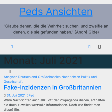
Zum
Peds Ansichten
Inhalt
springen
"Glaube denen, die die Wahrheit suchen, und zweifle an
denen, die sie gefunden haben." (André Gide)
Monat:
Juli 2021
Analysen
Deutschland
Großbritannien
Nachrichten
Politik und
Gesellschaft
Fake-Inzidenzen in Großbritannien
31. Juli 2021
Ped
Wenn Nachrichten auch allzu oft der Propaganda dienen, enthalten
sie doch zuweilen wertvolle Informationen. Doch wie findet man
diese? Ein…