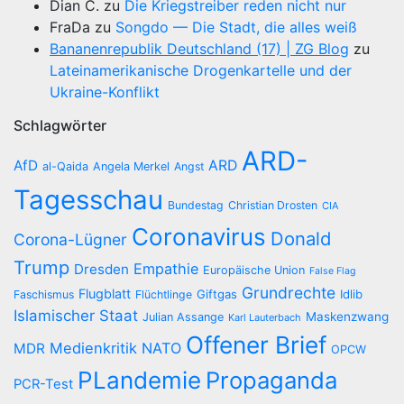
Dian C.
zu
Die Kriegstreiber reden nicht nur
FraDa
zu
Songdo — Die Stadt, die alles weiß
Bananenrepublik Deutschland (17) | ZG Blog
zu
Lateinamerikanische Drogenkartelle und der
Ukraine-Konflikt
Schlagwörter
ARD-
AfD
ARD
al-Qaida
Angela Merkel
Angst
Tagesschau
Bundestag
Christian Drosten
CIA
Coronavirus
Donald
Corona-Lügner
Trump
Empathie
Dresden
Europäische Union
False Flag
Grundrechte
Flugblatt
Giftgas
Idlib
Faschismus
Flüchtlinge
Islamischer Staat
Maskenzwang
Julian Assange
Karl Lauterbach
Offener Brief
Medienkritik
NATO
MDR
OPCW
PLandemie
Propaganda
PCR-Test