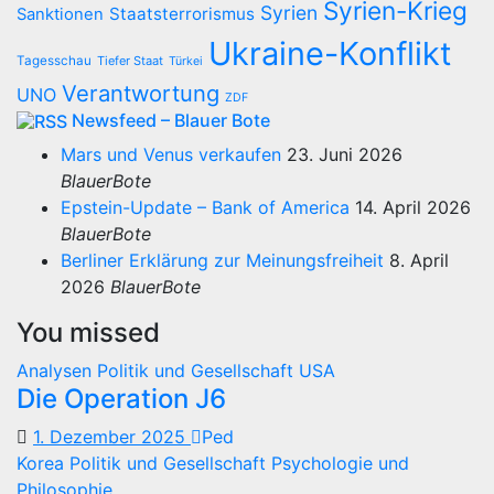
Syrien-Krieg
Syrien
Staatsterrorismus
Sanktionen
Ukraine-Konflikt
Tagesschau
Tiefer Staat
Türkei
Verantwortung
UNO
ZDF
Newsfeed – Blauer Bote
Mars und Venus verkaufen
23. Juni 2026
BlauerBote
Epstein-Update – Bank of America
14. April 2026
BlauerBote
Berliner Erklärung zur Meinungsfreiheit
8. April
2026
BlauerBote
You missed
Analysen
Politik und Gesellschaft
USA
Die Operation J6
1. Dezember 2025
Ped
Korea
Politik und Gesellschaft
Psychologie und
Philosophie