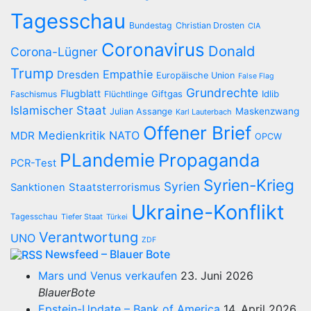
Tagesschau
Bundestag
Christian Drosten
CIA
Coronavirus
Donald
Corona-Lügner
Trump
Empathie
Dresden
Europäische Union
False Flag
Grundrechte
Flugblatt
Giftgas
Idlib
Faschismus
Flüchtlinge
Islamischer Staat
Maskenzwang
Julian Assange
Karl Lauterbach
Offener Brief
Medienkritik
NATO
MDR
OPCW
PLandemie
Propaganda
PCR-Test
Syrien-Krieg
Syrien
Staatsterrorismus
Sanktionen
Ukraine-Konflikt
Tagesschau
Tiefer Staat
Türkei
Verantwortung
UNO
ZDF
Newsfeed – Blauer Bote
Mars und Venus verkaufen
23. Juni 2026
BlauerBote
Epstein-Update – Bank of America
14. April 2026