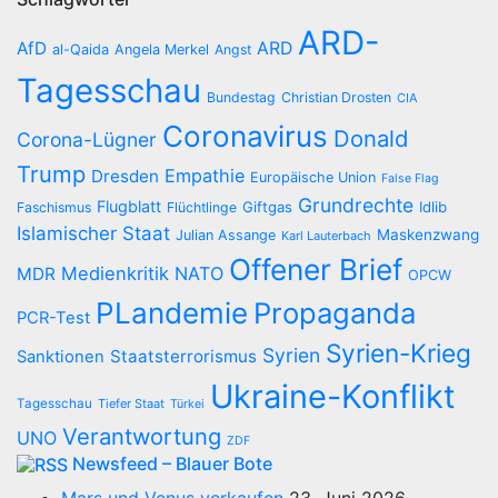
ARD-
AfD
ARD
al-Qaida
Angela Merkel
Angst
Tagesschau
Bundestag
Christian Drosten
CIA
Coronavirus
Donald
Corona-Lügner
Trump
Empathie
Dresden
Europäische Union
False Flag
Grundrechte
Flugblatt
Giftgas
Idlib
Faschismus
Flüchtlinge
Islamischer Staat
Maskenzwang
Julian Assange
Karl Lauterbach
Offener Brief
Medienkritik
NATO
MDR
OPCW
PLandemie
Propaganda
PCR-Test
Syrien-Krieg
Syrien
Staatsterrorismus
Sanktionen
Ukraine-Konflikt
Tagesschau
Tiefer Staat
Türkei
Verantwortung
UNO
ZDF
Newsfeed – Blauer Bote