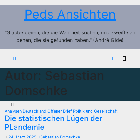
Zum
Peds Ansichten
Inhalt
springen
"Glaube denen, die die Wahrheit suchen, und zweifle an
denen, die sie gefunden haben." (André Gide)
Autor:
Sebastian
Domschke
Analysen
Deutschland
Offener Brief
Politik und Gesellschaft
Die statistischen Lügen der
PLandemie
24. März 2025
Sebastian Domschke