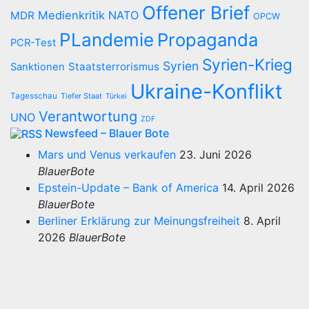
Offener Brief
Medienkritik
NATO
MDR
OPCW
PLandemie
Propaganda
PCR-Test
Syrien-Krieg
Syrien
Staatsterrorismus
Sanktionen
Ukraine-Konflikt
Tagesschau
Tiefer Staat
Türkei
Verantwortung
UNO
ZDF
Newsfeed – Blauer Bote
Mars und Venus verkaufen
23. Juni 2026
BlauerBote
Epstein-Update – Bank of America
14. April 2026
BlauerBote
Berliner Erklärung zur Meinungsfreiheit
8. April
2026
BlauerBote