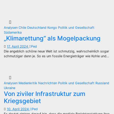
Analysen
Chile
Deutschland
Kongo
Politik und Gesellschaft
Südamerika
„Klimarettung“ als Mogelpackung
17. April 2024
Ped
Die angeblich schöne neue Welt ist schmutzig, wahrscheinlich sogar
schmutziger denn je. So es um fossile Energieträger wie Kohle und…
Analysen
Medienkritik
Nachrichten
Politik und Gesellschaft
Russland
Ukraine
Von ziviler Infrastruktur zum
Kriegsgebiet
10. April 2024
Ped
Es deutet einiges darauf hin, dass die mediale Berichterstattung ihre