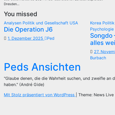
Dresden…
You missed
Analysen
Politik und Gesellschaft
USA
Korea
Politi
Die Operation J6
Psychologie 
Songdo —
1. Dezember 2025
Ped
alles we
27. Nove
Burbach
Peds Ansichten
"Glaube denen, die die Wahrheit suchen, und zweifle an d
haben." (André Gide)
Mit Stolz präsentiert von WordPress
|
Theme: News Live