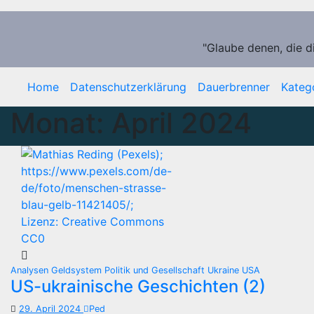
Zum
Inhalt
springen
"Glaube denen, die d
Home
Datenschutzerklärung
Dauerbrenner
Kateg
Monat:
April 2024
Analysen
Geldsystem
Politik und Gesellschaft
Ukraine
USA
US-ukrainische Geschichten (2)
29. April 2024
Ped