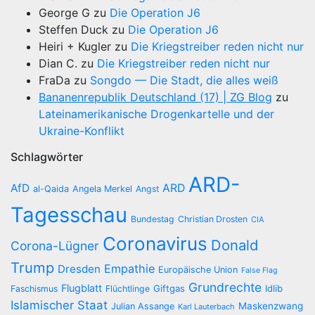
George G
zu
Die Operation J6
Steffen Duck
zu
Die Operation J6
Heiri + Kugler
zu
Die Kriegstreiber reden nicht nur
Dian C.
zu
Die Kriegstreiber reden nicht nur
FraDa
zu
Songdo — Die Stadt, die alles weiß
Bananenrepublik Deutschland (17) | ZG Blog
zu
Lateinamerikanische Drogenkartelle und der
Ukraine-Konflikt
Schlagwörter
ARD-
AfD
ARD
al-Qaida
Angela Merkel
Angst
Tagesschau
Bundestag
Christian Drosten
CIA
Coronavirus
Donald
Corona-Lügner
Trump
Empathie
Dresden
Europäische Union
False Flag
Grundrechte
Flugblatt
Giftgas
Idlib
Faschismus
Flüchtlinge
Islamischer Staat
Maskenzwang
Julian Assange
Karl Lauterbach