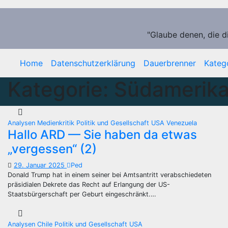
Zum
Inhalt
springen
"Glaube denen, die d
Home
Datenschutzerklärung
Dauerbrenner
Kateg
Kategorie:
Südamerik
Analysen
Medienkritik
Politik und Gesellschaft
USA
Venezuela
Hallo ARD — Sie haben da etwas
„vergessen“ (2)
29. Januar 2025
Ped
Donald Trump hat in einem seiner bei Amtsantritt verabschiedeten
präsidialen Dekrete das Recht auf Erlangung der US-
Staatsbürgerschaft per Geburt eingeschränkt.…
Analysen
Chile
Politik und Gesellschaft
USA