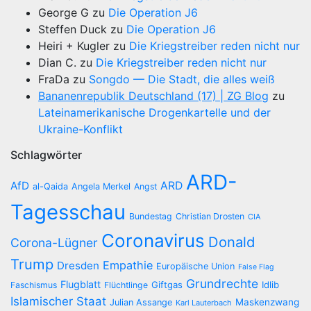
George G
zu
Die Operation J6
Steffen Duck
zu
Die Operation J6
Heiri + Kugler
zu
Die Kriegstreiber reden nicht nur
Dian C.
zu
Die Kriegstreiber reden nicht nur
FraDa
zu
Songdo — Die Stadt, die alles weiß
Bananenrepublik Deutschland (17) | ZG Blog
zu
Lateinamerikanische Drogenkartelle und der
Ukraine-Konflikt
Schlagwörter
ARD-
AfD
ARD
al-Qaida
Angela Merkel
Angst
Tagesschau
Bundestag
Christian Drosten
CIA
Coronavirus
Donald
Corona-Lügner
Trump
Empathie
Dresden
Europäische Union
False Flag
Grundrechte
Flugblatt
Giftgas
Idlib
Faschismus
Flüchtlinge
Islamischer Staat
Maskenzwang
Julian Assange
Karl Lauterbach