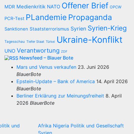
Offener Brief
Medienkritik
NATO
MDR
OPCW
PLandemie
Propaganda
PCR-Test
Syrien-Krieg
Syrien
Staatsterrorismus
Sanktionen
Ukraine-Konflikt
Tagesschau
Tiefer Staat
Türkei
Verantwortung
UNO
ZDF
Newsfeed – Blauer Bote
Mars und Venus verkaufen
23. Juni 2026
BlauerBote
Epstein-Update – Bank of America
14. April 2026
BlauerBote
Berliner Erklärung zur Meinungsfreiheit
8. April
2026
BlauerBote
olitik und
Afrika
Nigeria
Politik und Gesellschaft
Syrien