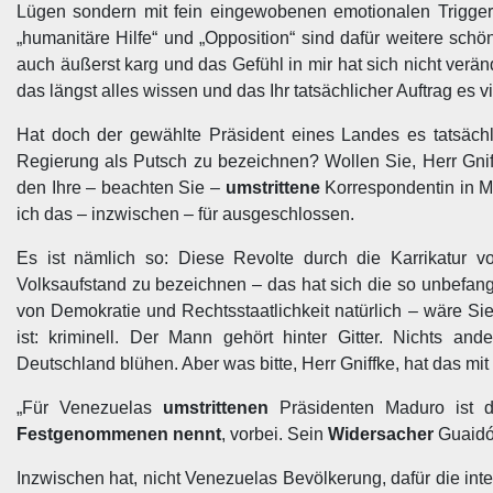
Lügen sondern mit fein eingewobenen emotionalen Triggern
„humanitäre Hilfe“ und „Opposition“ sind dafür weitere schö
auch äußerst karg und das Gefühl in mir hat sich nicht verä
das längst alles wissen und das Ihr tatsächlicher Auftrag es vi
Hat doch der gewählte Präsident eines Landes es tatsächl
Regierung als Putsch zu bezeichnen? Wollen Sie, Herr Gniff
den Ihre – beachten Sie –
umstrittene
Korrespondentin in Me
ich das – inzwischen – für ausgeschlossen.
Es ist nämlich so: Diese Revolte durch die Karrikatur v
Volksaufstand zu bezeichnen – das hat sich die so unbefan
von Demokratie und Rechtsstaatlichkeit natürlich – wäre S
ist: kriminell. Der Mann gehört hinter Gitter. Nichts a
Deutschland blühen. Aber was bitte, Herr Gniffke, hat das mi
„Für Venezuelas
umstrittenen
Präsidenten Maduro ist 
Festgenommenen nennt
, vorbei. Sein
Widersacher
Guaidó 
Inzwischen hat, nicht Venezuelas Bevölkerung, dafür die int