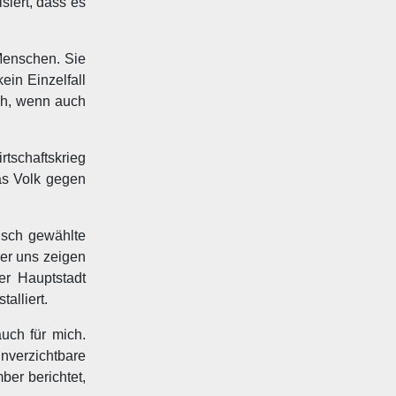
siert, dass es
 Menschen. Sie
ein Einzelfall
ch, wenn auch
tschaftskrieg
as Volk gegen
isch gewählte
der uns zeigen
er Hauptstadt
alliert.
auch für mich.
unverzichtbare
ber berichtet,