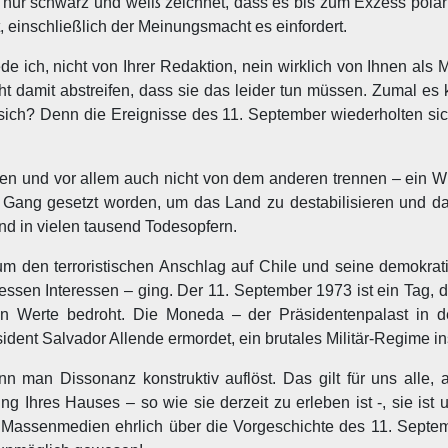
 nur schwarz und weiß zeichnet, dass es bis zum Exzess polari
 einschließlich der Meinungsmacht es einfordert.
e ich, nicht von Ihrer Redaktion, nein wirklich von Ihnen als
t damit abstreifen, dass sie das leider tun müssen. Zumal es k
e sich? Denn die Ereignisse des 11. September wiederholten si
en und vor allem auch nicht von dem anderen trennen – ein Wir
Gang gesetzt worden, um das Land zu destabilisieren und d
nd in vielen tausend Todesopfern.
um den terroristischen Anschlag auf Chile und seine demokrat
ssen Interessen – ging. Der 11. September 1973 ist ein Tag, 
en Werte bedroht. Die Moneda – der Präsidentenpalast in d
ent Salvador Allende ermordet, ein brutales Militär-Regime inst
nn man Dissonanz konstruktiv auflöst. Das gilt für uns alle, 
ung Ihres Hauses – so wie sie derzeit zu erleben ist -, sie ist 
n Massenmedien ehrlich über die Vorgeschichte des 11. Septem