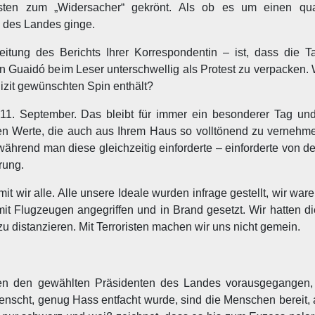
sten zum „Widersacher“ gekrönt. Als ob es um einen qua
 des Landes ginge.
itung des Berichts Ihrer Korrespondentin – ist, dass die 
n Guaidó beim Leser unterschwellig als Protest zu verpacken. W
lizit gewünschten Spin enthält?
1. September. Das bleibt für immer ein besonderer Tag und
n Werte, die auch aus Ihrem Haus so volltönend zu vernehme
während man diese gleichzeitig einforderte – einforderte von d
rung.
wir alle. Alle unsere Ideale wurden infrage gestellt, wir ware
 Flugzeugen angegriffen und in Brand gesetzt. Wir hatten die
zu distanzieren. Mit Terroristen machen wir uns nicht gemein.
 den gewählten Präsidenten des Landes vorausgegangen,
enscht, genug Hass entfacht wurde, sind die Menschen bereit, 