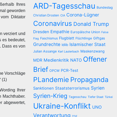
ARD-Tagesschau
ßerhalb Ihres
Bundestag
ormal geworden
Corona-Lügner
Christian Drosten
CIA
 vom Diktator
Coronavirus
Donald Trump
Empathie
Dresden
Europäische Union
False
n verziert und
Flugblatt
Giftgas
Faschismus
Flüchtlinge
Flag
 es bedeutet,
Grundrechte
Islamischer Staat
Idlib
n. Dass es von
Maskenzwang
Julian Assange
Karl Lauterbach
Offener
Medienkritik
NATO
MDR
Brief
PCR-Test
OPCW
ene Vorschläge
PLandemie
Propaganda
 (1)
Syrien
Staatsterrorismus
Sanktionen
Wording Ihrer
Syrien-Krieg
m Machthaber.
Tagesschau
Tiefer Staat
Türkei
r abgewertet,
Ukraine-Konflikt
UNO
Verantwortung
ZDF