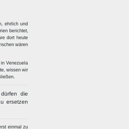
, ehrlich und
en berichtet,
re dort heute
Menschen wären
e in Venezuela
e, wissen wir
hließen.
 dürfen die
zu ersetzen
erst einmal zu