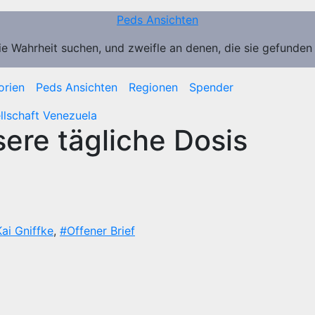
Peds Ansichten
ie Wahrheit suchen, und zweifle an denen, die sie gefunden
orien
Peds Ansichten
Regionen
Spender
llschaft
Venezuela
ere tägliche Dosis
ai Gniffke
,
#Offener Brief