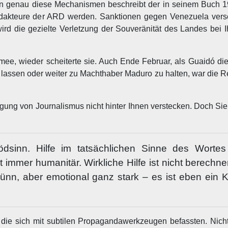
nn genau diese Mechanismen beschreibt der in seinem Buch 19
 Redakteure der ARD werden. Sanktionen gegen Venezuela ver
ird die gezielte Verletzung der Souveränität des Landes bei 
mee, wieder scheiterte sie. Auch Ende Februar, als Guaidó di
u lassen oder weiter zu Machthaber Maduro zu halten, war die 
ung von Journalismus nicht hinter Ihnen verstecken. Doch Sie,
Blödsinn. Hilfe im tatsächlichen Sinne des Worte
 immer humanitär. Wirkliche Hilfe ist nicht berechn
dünn, aber emotional ganz stark – es ist eben ein 
 die sich mit subtilen Propagandawerkzeugen befassten. Nich