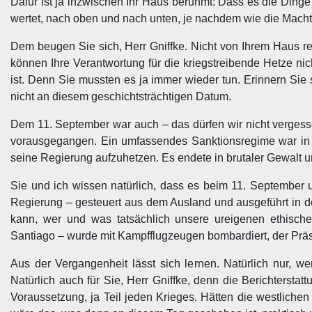
Dafür ist ja inzwischen Ihr Haus berühmt: Dass es die Dinge
wertet, nach oben und nach unten, je nachdem wie die Macht,
Dem beugen Sie sich, Herr Gniffke. Nicht von Ihrem Haus red
können Ihre Verantwortung für die kriegstreibende Hetze nich
ist. Denn Sie mussten es ja immer wieder tun. Erinnern Si
nicht an diesem geschichtsträchtigen Datum.
Dem 11. September war auch – das dürfen wir nicht vergess
vorausgegangen. Ein umfassendes Sanktionsregime war in 
seine Regierung aufzuhetzen. Es endete in brutaler Gewalt u
Sie und ich wissen natürlich, dass es beim 11. September 
Regierung – gesteuert aus dem Ausland und ausgeführt in de
kann, wer und was tatsächlich unsere ureigenen ethisch
Santiago – wurde mit Kampfflugzeugen bombardiert, der Präsid
Aus der Vergangenheit lässt sich lernen. Natürlich nur, we
Natürlich auch für Sie, Herr Gniffke, denn die Berichterstatt
Voraussetzung, ja Teil jeden Krieges. Hätten die westliche