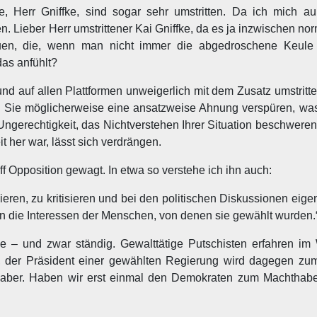
e, Herr Gniffke, sind sogar sehr umstritten. Da ich mich au
. Lieber Herr umstrittener Kai Gniffke, da es ja inzwischen n
ubauen, die, wenn man nicht immer die abgedroschene Keule
das anfühlt?
nd auf allen Plattformen unweigerlich mit dem Zusatz umstritte
n Sie möglicherweise eine ansatzweise Ahnung verspüren, was
 Ungerechtigkeit, das Nichtverstehen Ihrer Situation beschwere
 her war, lässt sich verdrängen.
ff Opposition gewagt. In etwa so verstehe ich ihn auch:
lieren, zu kritisieren und bei den politischen Diskussionen eig
n die Interessen der Menschen, von denen sie gewählt wurden.“
 – und zwar ständig. Gewalttätige Putschisten erfahren im 
en, der Präsident einer gewählten Regierung wird dagegen zu
aber. Haben wir erst einmal den Demokraten zum Machthabe