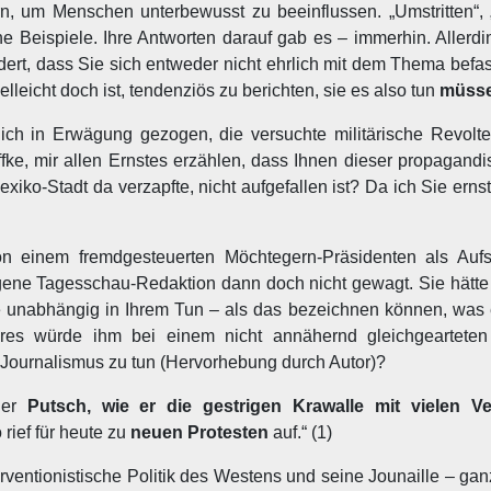
, um Menschen unterbewusst zu beeinflussen. „Umstritten“, 
ne Beispiele. Ihre Antworten darauf gab es – immerhin. Allerd
ndert, dass Sie sich entweder nicht ehrlich mit dem Thema befa
elleicht doch ist, tendenziös zu berichten, sie es also tun
müss
ich in Erwägung gezogen, die versuchte militärische Revolt
ke, mir allen Ernstes erzählen, dass Ihnen dieser propagandi
xiko-Stadt da verzapfte, nicht aufgefallen ist? Da ich Sie erns
on einem fremdgesteuerten Möchtegern-Präsidenten als Aufs
gene Tagesschau-Redaktion dann doch nicht gewagt. Sie hätte
ie unabhängig in Ihrem Tun – als das bezeichnen können, was e
nderes würde ihm bei einem nicht annähernd gleichgearteten
t Journalismus zu tun (Hervorhebung durch Autor)?
der
Putsch, wie er die gestrigen Krawalle mit vielen Ve
rief für heute zu
neuen Protesten
auf.“ (1)
erventionistische Politik des Westens und seine Jounaille – ga