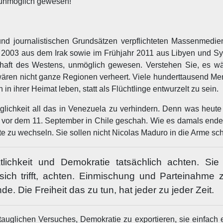
 unmöglich gewesen!
nd journalistischen Grundsätzen verpflichteten Massenmedien
003 aus dem Irak sowie im Frühjahr 2011 aus Libyen und Syri
chaft des Westens, unmöglich gewesen. Verstehen Sie, es wä
r es wären nicht ganze Regionen verheert. Viele hunderttausend 
 in ihrer Heimat leben, statt als Flüchtlinge entwurzelt zu sein.
Möglichkeit all das in Venezuela zu verhindern. Denn was heut
s vor dem 11. September in Chile geschah. Wie es damals endet
ite zu wechseln. Sie sollen nicht Nicolas Maduro in die Arme sc
tlichkeit und Demokratie tatsächlich achten. Sie
sich trifft, achten. Einmischung und Parteinahme 
. Die Freiheit das zu tun, hat jeder zu jeder Zeit.
ntauglichen Versuches, Demokratie zu exportieren, sie einfach 