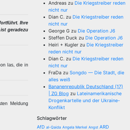
Andreas
zu
Die Kriegstreiber reden
nicht nur
Dian C.
zu
Die Kriegstreiber reden
rtführt. Ihre
nicht nur
 ist geradezu
George G
zu
Die Operation J6
Steffen Duck
zu
Die Operation J6
Heiri + Kugler
zu
Die Kriegstreiber
reden nicht nur
Dian C.
zu
Die Kriegstreiber reden
n las, die in
nicht nur
FraDa
zu
Songdo — Die Stadt, die
alles weiß
Bananenrepublik Deutschland (17)
| ZG Blog
zu
Lateinamerikanische
Drogenkartelle und der Ukraine-
sten Meldung
Konflikt
Schlagwörter
AfD
ARD
al-Qaida
Angela Merkel
Angst