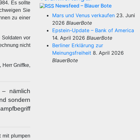
84. Es sollte
Newsfeed – Blauer Bote
schweigen Sie
Mars und Venus verkaufen
23. Juni
Ihnen zu einer
2026
BlauerBote
Epstein-Update – Bank of America
14. April 2026
BlauerBote
e Soldaten vor
Berliner Erklärung zur
Rechnung nicht
Meinungsfreiheit
8. April 2026
BlauerBote
 Herr Gniffke,
s – nämlich
end sondern
Kampfbegriff
t mit plumpen