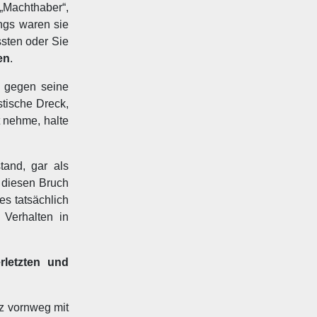
„Machthaber“,
ings waren sie
ssten oder Sie
en
.
e gegen seine
stische Dreck,
t nehme, halte
tand, gar als
 diesen Bruch
s tatsächlich
 Verhalten in
rletzten und
nz vornweg mit