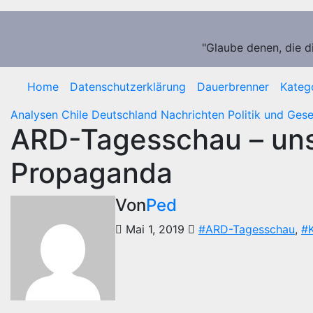
Zum
Inhalt
springen
"Glaube denen, die d
Home
Datenschutzerklärung
Dauerbrenner
Kateg
Analysen
Chile
Deutschland
Nachrichten
Politik und Gese
ARD-Tagesschau – uns
Propaganda
Von
Ped
Mai 1, 2019
#ARD-Tagesschau
,
#K