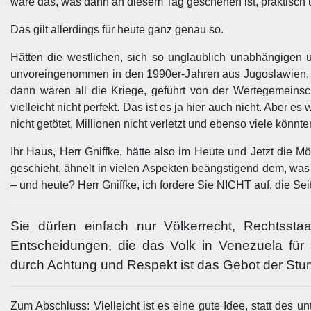
wäre das, was dann an diesem Tag geschehen ist, praktisch
Das gilt allerdings für heute ganz genau so.
Hätten die westlichen, sich so unglaublich unabhängigen u
unvoreingenommen in den 1990er-Jahren aus Jugoslawien, 2
dann wären all die Kriege, geführt von der Wertegemeins
vielleicht nicht perfekt. Das ist es ja hier auch nicht. Abe
nicht getötet, Millionen nicht verletzt und ebenso viele könnten
Ihr Haus, Herr Gniffke, hätte also im Heute und Jetzt die 
geschieht, ähnelt in vielen Aspekten beängstigend dem, wa
– und heute? Herr Gniffke, ich fordere Sie NICHT auf, die Se
Sie dürfen einfach nur Völkerrecht, Rechtsstaa
Entscheidungen, die das Volk in Venezuela für 
durch Achtung und Respekt ist das Gebot der Stunde
Zum Abschluss: Vielleicht ist es eine gute Idee, statt des u