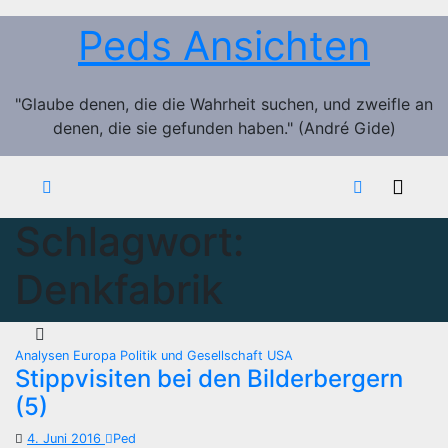
Zum
Peds Ansichten
Inhalt
springen
"Glaube denen, die die Wahrheit suchen, und zweifle an
denen, die sie gefunden haben." (André Gide)
Schlagwort:
Denkfabrik
Analysen
Europa
Politik und Gesellschaft
USA
Stippvisiten bei den Bilderbergern
(5)
4. Juni 2016
Ped