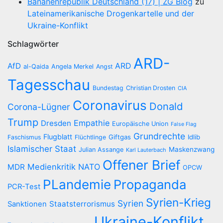
Bananenrepublik Deutschland (17) | ZG Blog
zu
Lateinamerikanische Drogenkartelle und der
Ukraine-Konflikt
Schlagwörter
ARD-
AfD
ARD
al-Qaida
Angela Merkel
Angst
Tagesschau
Bundestag
Christian Drosten
CIA
Coronavirus
Donald
Corona-Lügner
Trump
Empathie
Dresden
Europäische Union
False Flag
Grundrechte
Flugblatt
Giftgas
Idlib
Faschismus
Flüchtlinge
Islamischer Staat
Maskenzwang
Julian Assange
Karl Lauterbach
Offener Brief
Medienkritik
NATO
MDR
OPCW
PLandemie
Propaganda
PCR-Test
Syrien-Krieg
Syrien
Staatsterrorismus
Sanktionen
Ukraine-Konflikt