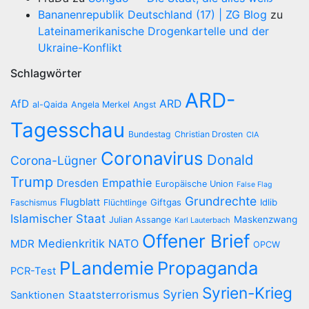
Bananenrepublik Deutschland (17) | ZG Blog
zu
Lateinamerikanische Drogenkartelle und der
Ukraine-Konflikt
Schlagwörter
ARD-
AfD
ARD
al-Qaida
Angela Merkel
Angst
Tagesschau
Bundestag
Christian Drosten
CIA
Coronavirus
Donald
Corona-Lügner
Trump
Empathie
Dresden
Europäische Union
False Flag
Grundrechte
Flugblatt
Giftgas
Idlib
Faschismus
Flüchtlinge
Islamischer Staat
Maskenzwang
Julian Assange
Karl Lauterbach
Offener Brief
Medienkritik
NATO
MDR
OPCW
PLandemie
Propaganda
PCR-Test
Syrien-Krieg
Syrien
Staatsterrorismus
Sanktionen