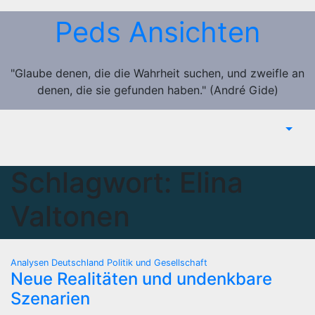
Zum
Peds Ansichten
Inhalt
springen
"Glaube denen, die die Wahrheit suchen, und zweifle an
denen, die sie gefunden haben." (André Gide)
Schlagwort:
Elina
Valtonen
Analysen
Deutschland
Politik und Gesellschaft
Neue Realitäten und undenkbare
Szenarien