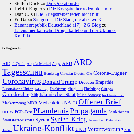
Steffen Duck
zu
Die Operation J6
Heiri + Kugler
zu
Die Kriegstreiber reden nicht nur
Dian C.
zu
Die Kriegstreiber reden nicht nur
FraDa
zu
Songdo — Die Stadt, die alles weiß
Bananenrepublik Deutschland (17) | ZG Blog
zu
Lateinamerikanische Drogenkartelle und der Ukraine-
Konflikt
Schlagwörter
ARD-
AfD
ARD
al-Qaida
Angela Merkel
Angst
Tagesschau
Corona-Lügner
Bundestag
Christian Drosten
CIA
Coronavirus
Donald Trump
Dresden
Empathie
Flugblatt
Giftgas
Europäische Union
Faschismus
Flüchtlinge
False Flag
Grundrechte
Islamischer Staat
Idlib
Julian Assange
Karl Lauterbach
Offener Brief
Medienkritik
MDR
NATO
Maskenzwang
PLandemie
Propaganda
PCR-Test
Sanktionen
OPCW
Syrien-Krieg
Syrien
Staatsterrorismus
Tagesschau
Tiefer Staat
Ukraine-Konflikt
Verantwortung
UNO
Türkei
ZDF