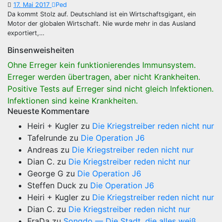
17. Mai 2017
Ped
Da kommt Stolz auf. Deutschland ist ein Wirtschaftsgigant, ein
Motor der globalen Wirtschaft. Nie wurde mehr in das Ausland
exportiert,…
Binsenweisheiten
Ohne Erreger kein funktionierendes Immunsystem.
Erreger werden übertragen, aber nicht Krankheiten.
Positive Tests auf Erreger sind nicht gleich Infektionen.
Infektionen sind keine Krankheiten.
Neueste Kommentare
Heiri + Kugler
zu
Die Kriegstreiber reden nicht nur
Tafelrunde
zu
Die Operation J6
Andreas
zu
Die Kriegstreiber reden nicht nur
Dian C.
zu
Die Kriegstreiber reden nicht nur
George G
zu
Die Operation J6
Steffen Duck
zu
Die Operation J6
Heiri + Kugler
zu
Die Kriegstreiber reden nicht nur
Dian C.
zu
Die Kriegstreiber reden nicht nur
FraDa
zu
Songdo — Die Stadt, die alles weiß