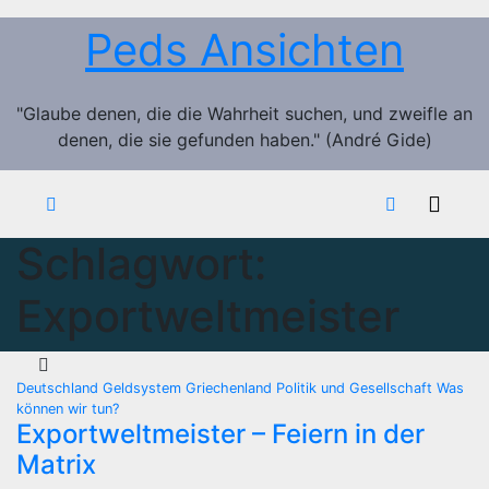
Zum
Peds Ansichten
Inhalt
springen
"Glaube denen, die die Wahrheit suchen, und zweifle an
denen, die sie gefunden haben." (André Gide)
Schlagwort:
Exportweltmeister
Deutschland
Geldsystem
Griechenland
Politik und Gesellschaft
Was
können wir tun?
Exportweltmeister – Feiern in der
Matrix