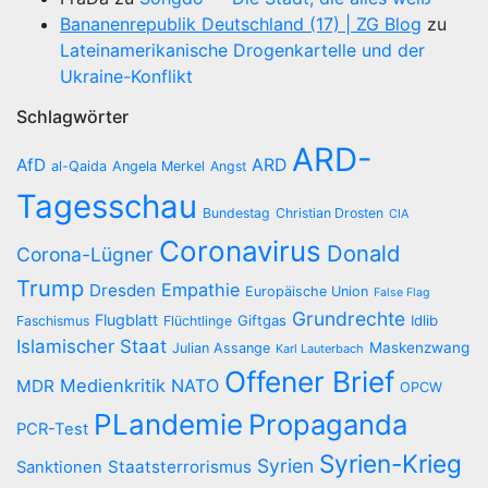
Bananenrepublik Deutschland (17) | ZG Blog
zu
Lateinamerikanische Drogenkartelle und der
Ukraine-Konflikt
Schlagwörter
ARD-
AfD
ARD
al-Qaida
Angela Merkel
Angst
Tagesschau
Bundestag
Christian Drosten
CIA
Coronavirus
Donald
Corona-Lügner
Trump
Empathie
Dresden
Europäische Union
False Flag
Grundrechte
Flugblatt
Giftgas
Idlib
Faschismus
Flüchtlinge
Islamischer Staat
Maskenzwang
Julian Assange
Karl Lauterbach
Offener Brief
Medienkritik
NATO
MDR
OPCW
PLandemie
Propaganda
PCR-Test
Syrien-Krieg
Syrien
Staatsterrorismus
Sanktionen