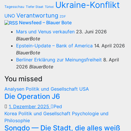
Ukraine-Konflikt
Tagesschau
Tiefer Staat
Türkei
Verantwortung
UNO
ZDF
Newsfeed – Blauer Bote
Mars und Venus verkaufen
23. Juni 2026
BlauerBote
Epstein-Update – Bank of America
14. April 2026
BlauerBote
Berliner Erklärung zur Meinungsfreiheit
8. April
2026
BlauerBote
You missed
Analysen
Politik und Gesellschaft
USA
Die Operation J6
1. Dezember 2025
Ped
Korea
Politik und Gesellschaft
Psychologie und
Philosophie
Songdo — Die Stadt, die alles weiß