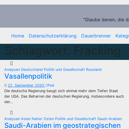
Zum
Inhalt
springen
"Glaube denen, die d
Home
Datenschutzerklärung
Dauerbrenner
Kateg
Schlagwort:
Fracking
Analysen
Deutschland
Politik und Gesellschaft
Russland
Vasallenpolitik
22. September 2020
Ped
Die deutsche Regierung beugt sich einmal mehr dem Tiefen Staat
der USA. Das Beharren der deutschen Regierung, insbesondere auch
der…
Analysen
Asien
Naher Osten
Politik und Gesellschaft
Saudi-Arabien
Saudi-Arabien im geostrategischen