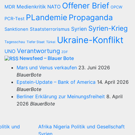
Offener Brief
Medienkritik
NATO
MDR
OPCW
PLandemie
Propaganda
PCR-Test
Syrien-Krieg
Syrien
Staatsterrorismus
Sanktionen
Ukraine-Konflikt
Tagesschau
Tiefer Staat
Türkei
Verantwortung
UNO
ZDF
Newsfeed – Blauer Bote
Mars und Venus verkaufen
23. Juni 2026
BlauerBote
Epstein-Update – Bank of America
14. April 2026
BlauerBote
Berliner Erklärung zur Meinungsfreiheit
8. April
2026
BlauerBote
olitik und
Afrika
Nigeria
Politik und Gesellschaft
Syrien