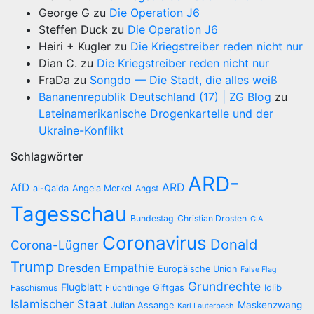
George G
zu
Die Operation J6
Steffen Duck
zu
Die Operation J6
Heiri + Kugler
zu
Die Kriegstreiber reden nicht nur
Dian C.
zu
Die Kriegstreiber reden nicht nur
FraDa
zu
Songdo — Die Stadt, die alles weiß
Bananenrepublik Deutschland (17) | ZG Blog
zu
Lateinamerikanische Drogenkartelle und der
Ukraine-Konflikt
Schlagwörter
ARD-
AfD
ARD
al-Qaida
Angela Merkel
Angst
Tagesschau
Bundestag
Christian Drosten
CIA
Coronavirus
Donald
Corona-Lügner
Trump
Empathie
Dresden
Europäische Union
False Flag
Grundrechte
Flugblatt
Giftgas
Idlib
Faschismus
Flüchtlinge
Islamischer Staat
Maskenzwang
Julian Assange
Karl Lauterbach