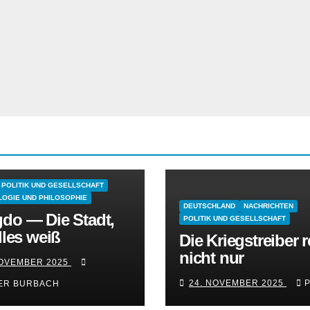
POLITIK UND GESELLSCHAFT
OGIE UND PHILOSOPHIE
DEUTSCHLAND
NACHRICHTEN
do — Die Stadt,
POLITIK UND GESELLSCHAFT
lles weiß
Die Kriegstreiber 
nicht nur
NOVEMBER 2025
24. NOVEMBER 2025
ER BURBACH