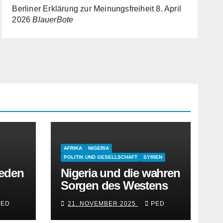
Berliner Erklärung zur Meinungsfreiheit
8. April
2026
BlauerBote
AFRIKA
NIGERIA
POLITIK UND GESELLSCHAFT
SYRIEN
reden
Nigeria und die wahren
Sorgen des Westens
PED
21. NOVEMBER 2025
PED