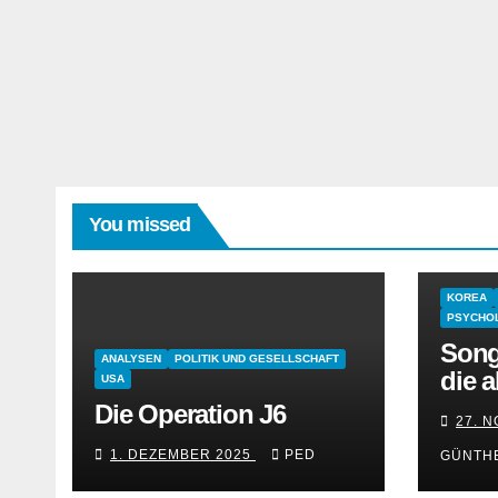
You missed
KOREA
PSYCHOL
Song
ANALYSEN
POLITIK UND GESELLSCHAFT
die a
USA
Die Operation J6
27. 
1. DEZEMBER 2025
PED
GÜNTH