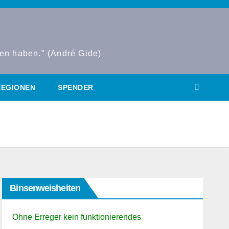
den haben." (André Gide)
REGIONEN
SPENDER
Binsenweisheiten
Ohne Erreger kein funktionierendes