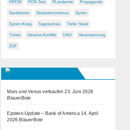
OPCW
PCR-Test
PLandemie
Propaganda
Sanktionen
Staatsterrorismus
Syrien
Syrien-Krieg
Tagesschau
Tiefer Staat
Türkei
Ukraine-Konflikt
UNO
Verantwortung
ZDF
Newsfeed – Blauer Bote
Mars und Venus verkaufen
23. Juni 2026
BlauerBote
Epstein-Update – Bank of America
14. April
2026
BlauerBote