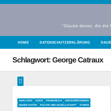
Zum
Inhalt
springen
"Glaube denen, die die 
HOME
DATENSCHUTZERKLÄRUNG
DAUE
Schlagwort:
George Catraux
ANALYSEN
ASIEN
FRANKREICH
GROSSBRITANNIEN
NAHER OSTEN
POLITIK UND GESELLSCHAFT
SYRIEN