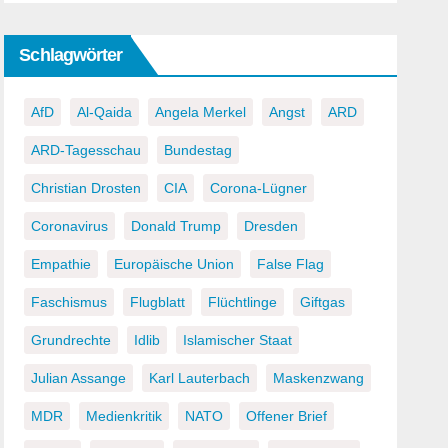
Schlagwörter
AfD
Al-Qaida
Angela Merkel
Angst
ARD
ARD-Tagesschau
Bundestag
Christian Drosten
CIA
Corona-Lügner
Coronavirus
Donald Trump
Dresden
Empathie
Europäische Union
False Flag
Faschismus
Flugblatt
Flüchtlinge
Giftgas
Grundrechte
Idlib
Islamischer Staat
Julian Assange
Karl Lauterbach
Maskenzwang
MDR
Medienkritik
NATO
Offener Brief