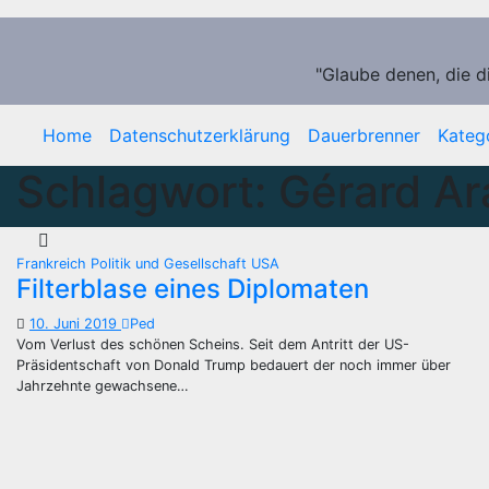
Zum
Inhalt
springen
"Glaube denen, die d
Home
Datenschutzerklärung
Dauerbrenner
Kateg
Schlagwort:
Gérard Ar
Frankreich
Politik und Gesellschaft
USA
Filterblase eines Diplomaten
10. Juni 2019
Ped
Vom Verlust des schönen Scheins. Seit dem Antritt der US-
Präsidentschaft von Donald Trump bedauert der noch immer über
Jahrzehnte gewachsene…