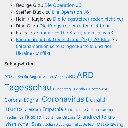
George G
zu
Die Operation J6
Steffen Duck
zu
Die Operation J6
Heiri + Kugler
zu
Die Kriegstreiber reden nicht nur
Dian C.
zu
Die Kriegstreiber reden nicht nur
FraDa
zu
Songdo — Die Stadt, die alles weiß
Bananenrepublik Deutschland (17) | ZG Blog
zu
Lateinamerikanische Drogenkartelle und der
Ukraine-Konflikt
Schlagwörter
ARD-
AfD
ARD
al-Qaida
Angela Merkel
Angst
Tagesschau
Bundestag
Christian Drosten
CIA
Coronavirus
Donald
Corona-Lügner
Trump
Empathie
Dresden
Europäische Union
False Flag
Grundrechte
Flugblatt
Giftgas
Idlib
Faschismus
Flüchtlinge
Islamischer Staat
Maskenzwang
Julian Assange
Karl Lauterbach