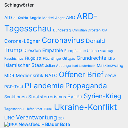
Schlagwörter
ARD-
AfD
ARD
al-Qaida
Angela Merkel
Angst
Tagesschau
Bundestag
Christian Drosten
CIA
Coronavirus
Donald
Corona-Lügner
Trump
Empathie
Dresden
Europäische Union
False Flag
Grundrechte
Flugblatt
Giftgas
Idlib
Faschismus
Flüchtlinge
Islamischer Staat
Maskenzwang
Julian Assange
Karl Lauterbach
Offener Brief
Medienkritik
NATO
MDR
OPCW
PLandemie
Propaganda
PCR-Test
Syrien-Krieg
Syrien
Staatsterrorismus
Sanktionen
Ukraine-Konflikt
Tagesschau
Tiefer Staat
Türkei
Verantwortung
UNO
ZDF
Newsfeed – Blauer Bote