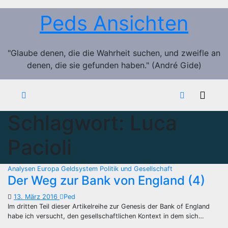
Zum
Peds Ansichten
Inhalt
springen
"Glaube denen, die die Wahrheit suchen, und zweifle an
denen, die sie gefunden haben." (André Gide)
Schlagwort:
Luca
Pacioli
Analysen
Europa
Geldsystem
Politik und Gesellschaft
Der Weg zur Bank von England (4)
13. März 2016
Ped
Im dritten Teil dieser Artikelreihe zur Genesis der Bank of England
habe ich versucht, den gesellschaftlichen Kontext in dem sich…