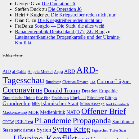
George G
zu
Die Operation J6
Steffen Duck
zu
Die Operation J6
Heiri + Kugler
zu
Die Kriegstreiber reden nicht nur
Dian C.
zu
Die Kriegstreiber reden nicht nur
FraDa
zu
Songdo — Die Stadt, die alles weiß
Bananenrepublik Deutschland (17) | ZG Blog
zu
Lateinamerikanische Drogenkartelle und der Ukraine-
Konflikt
Schlagwörter
ARD-
AfD
ARD
al-Qaida
Angela Merkel
Angst
Tagesschau
Corona-Lügner
Bundestag
Christian Drosten
CIA
Coronavirus
Donald Trump
Dresden
Empathie
Flugblatt
Giftgas
Europäische Union
Faschismus
Flüchtlinge
False Flag
Grundrechte
Islamischer Staat
Idlib
Julian Assange
Karl Lauterbach
Offener Brief
Medienkritik
MDR
NATO
Maskenzwang
PLandemie
Propaganda
PCR-Test
Sanktionen
OPCW
Syrien-Krieg
Syrien
Staatsterrorismus
Tagesschau
Tiefer Staat
Ukraine-Konflikt