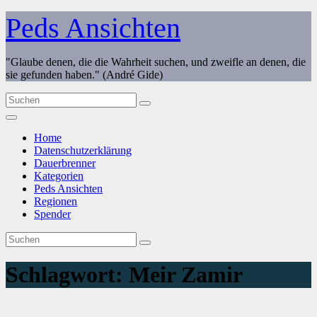
Zum
Peds Ansichten
Inhalt
springen
"Glaube denen, die die Wahrheit suchen, und zweifle an denen, die
sie gefunden haben." (André Gide)
Home
Datenschutzerklärung
Dauerbrenner
Kategorien
Peds Ansichten
Regionen
Spender
Schlagwort:
Meir Zamir