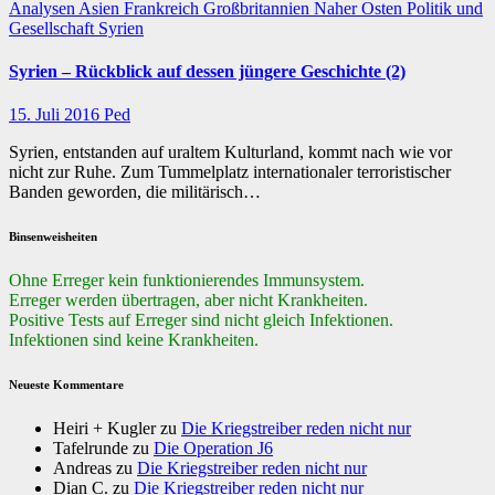
Analysen
Asien
Frankreich
Großbritannien
Naher Osten
Politik und
Gesellschaft
Syrien
Syrien – Rückblick auf dessen jüngere Geschichte (2)
15. Juli 2016
Ped
Syrien, entstanden auf uraltem Kulturland, kommt nach wie vor
nicht zur Ruhe. Zum Tummelplatz internationaler terroristischer
Banden geworden, die militärisch…
Binsenweisheiten
Ohne Erreger kein funktionierendes Immunsystem.
Erreger werden übertragen, aber nicht Krankheiten.
Positive Tests auf Erreger sind nicht gleich Infektionen.
Infektionen sind keine Krankheiten.
Neueste Kommentare
Heiri + Kugler
zu
Die Kriegstreiber reden nicht nur
Tafelrunde
zu
Die Operation J6
Andreas
zu
Die Kriegstreiber reden nicht nur
Dian C.
zu
Die Kriegstreiber reden nicht nur