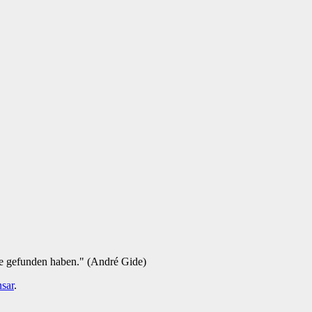
ie gefunden haben." (André Gide)
sar
.