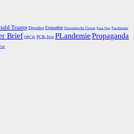
nald Trump
Dresden
Empathie
Europäische Union
Faschismus
False Flag
r Brief
PLandemie
Propaganda
PCR-Test
OPCW
ZDF