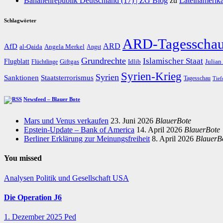
Bananenrepublik Deutschland (17) | ZG Blog
zu
Lateinamerika
Schlagwörter
ARD-Tagesscha
AfD
ARD
al-Qaida
Angela Merkel
Angst
Grundrechte
Islamischer Staat
Flugblatt
Giftgas
Idlib
Flüchtlinge
Julian
Syrien-Krieg
Syrien
Staatsterrorismus
Sanktionen
Tagesschau
Tief
Newsfeed – Blauer Bote
Mars und Venus verkaufen
23. Juni 2026
BlauerBote
Epstein-Update – Bank of America
14. April 2026
BlauerBote
Berliner Erklärung zur Meinungsfreiheit
8. April 2026
BlauerB
You missed
Analysen
Politik und Gesellschaft
USA
Die Operation J6
1. Dezember 2025
Ped