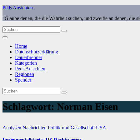
Zum
Peds Ansichten
Inhalt
"Glaube denen, die die Wahrheit suchen, und zweifle an denen, die s
springen
Home
Datenschutzerklärung
Dauerbrenner
Kategorien
Peds Ansichten
Regionen
Spender
Schlagwort:
Norman Eisen
Analysen
Nachrichten
Politik und Gesellschaft
USA
Instrumentalisiertes US-Rechtswesen