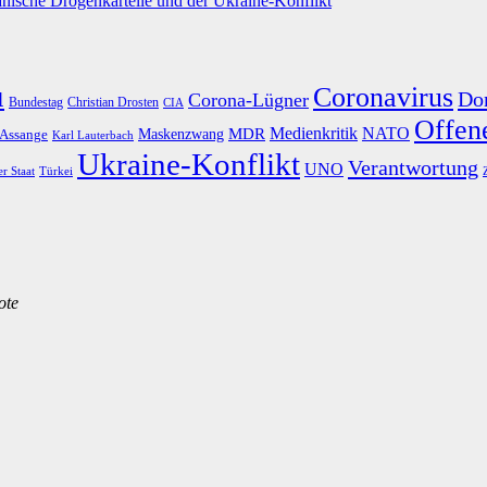
nische Drogenkartelle und der Ukraine-Konflikt
u
Coronavirus
Do
Corona-Lügner
Bundestag
Christian Drosten
CIA
Offene
Medienkritik
MDR
NATO
Maskenzwang
 Assange
Karl Lauterbach
Ukraine-Konflikt
Verantwortung
UNO
er Staat
Türkei
ote