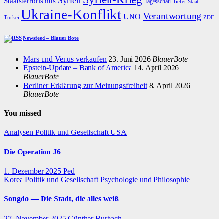
Syrien
Staatsterrorismus
Tagesschau
Tiefer Staat
Ukraine-Konflikt
Verantwortung
UNO
Türkei
ZDF
Newsfeed – Blauer Bote
Mars und Venus verkaufen
23. Juni 2026
BlauerBote
Epstein-Update – Bank of America
14. April 2026
BlauerBote
Berliner Erklärung zur Meinungsfreiheit
8. April 2026
BlauerBote
You missed
Analysen
Politik und Gesellschaft
USA
Die Operation J6
1. Dezember 2025
Ped
Korea
Politik und Gesellschaft
Psychologie und Philosophie
Songdo — Die Stadt, die alles weiß
27. November 2025
Günther Burbach