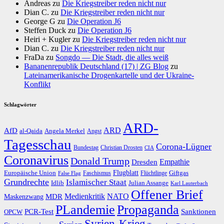
Andreas
zu
Die Kriegstreiber reden nicht nur
Dian C.
zu
Die Kriegstreiber reden nicht nur
George G
zu
Die Operation J6
Steffen Duck
zu
Die Operation J6
Heiri + Kugler
zu
Die Kriegstreiber reden nicht nur
Dian C.
zu
Die Kriegstreiber reden nicht nur
FraDa
zu
Songdo — Die Stadt, die alles weiß
Bananenrepublik Deutschland (17) | ZG Blog
zu
Lateinamerikanische Drogenkartelle und der Ukraine-
Konflikt
Schlagwörter
ARD-
AfD
ARD
al-Qaida
Angela Merkel
Angst
Tagesschau
Corona-Lügner
Bundestag
Christian Drosten
CIA
Coronavirus
Donald Trump
Dresden
Empathie
Flugblatt
Giftgas
Europäische Union
Faschismus
Flüchtlinge
False Flag
Grundrechte
Islamischer Staat
Idlib
Julian Assange
Karl Lauterbach
Offener Brief
Medienkritik
MDR
NATO
Maskenzwang
PLandemie
Propaganda
PCR-Test
Sanktionen
OPCW
Syrien-Krieg