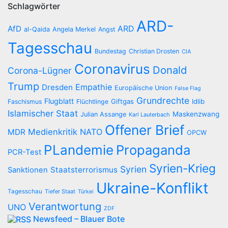
Schlagwörter
ARD-
AfD
ARD
al-Qaida
Angela Merkel
Angst
Tagesschau
Bundestag
Christian Drosten
CIA
Coronavirus
Donald
Corona-Lügner
Trump
Empathie
Dresden
Europäische Union
False Flag
Grundrechte
Flugblatt
Giftgas
Idlib
Faschismus
Flüchtlinge
Islamischer Staat
Maskenzwang
Julian Assange
Karl Lauterbach
Offener Brief
Medienkritik
NATO
MDR
OPCW
PLandemie
Propaganda
PCR-Test
Syrien-Krieg
Syrien
Staatsterrorismus
Sanktionen
Ukraine-Konflikt
Tagesschau
Tiefer Staat
Türkei
Verantwortung
UNO
ZDF
Newsfeed – Blauer Bote