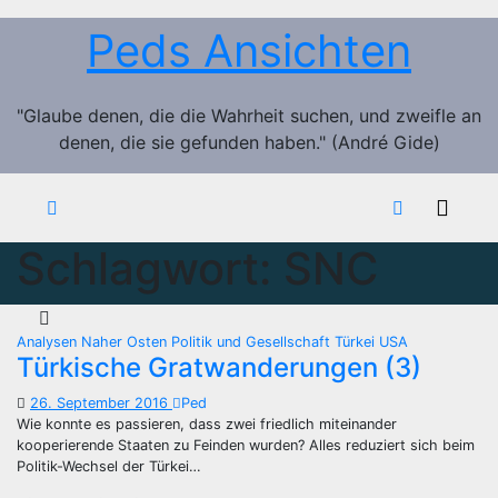
Zum
Peds Ansichten
Inhalt
springen
"Glaube denen, die die Wahrheit suchen, und zweifle an
denen, die sie gefunden haben." (André Gide)
Schlagwort:
SNC
Analysen
Naher Osten
Politik und Gesellschaft
Türkei
USA
Türkische Gratwanderungen (3)
26. September 2016
Ped
Wie konnte es passieren, dass zwei friedlich miteinander
kooperierende Staaten zu Feinden wurden? Alles reduziert sich beim
Politik-Wechsel der Türkei…