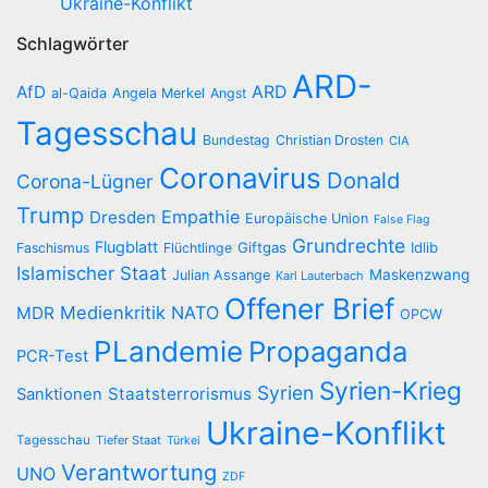
Ukraine-Konflikt
Schlagwörter
ARD-
AfD
ARD
al-Qaida
Angela Merkel
Angst
Tagesschau
Bundestag
Christian Drosten
CIA
Coronavirus
Donald
Corona-Lügner
Trump
Empathie
Dresden
Europäische Union
False Flag
Grundrechte
Flugblatt
Giftgas
Idlib
Faschismus
Flüchtlinge
Islamischer Staat
Maskenzwang
Julian Assange
Karl Lauterbach
Offener Brief
Medienkritik
NATO
MDR
OPCW
PLandemie
Propaganda
PCR-Test
Syrien-Krieg
Syrien
Staatsterrorismus
Sanktionen
Ukraine-Konflikt
Tagesschau
Tiefer Staat
Türkei
Verantwortung
UNO
ZDF