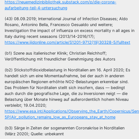
https://neuemedizinbibliothek.substack.com/p/die-corona-
aufarbeitung-teil-4-untersuchung
(43) 08.09.2019; International Journal of Infection Diseases; Aldo
Rosano, Antonino Bella, Francesco Gesualdo und weitere;
Investigation the impact of influenza on excess mortality n all ages in
Italy during recent seasaons (2013/14-2016/17);
https://www.ijidonline.com/article/S1201-9712(19)30328-5/fulltext
(b1) Szene aus italienischer Klinik; Christian Reichhoff;
Veröffentlichung mit freundlicher Genehmigung des Autors
(b2) Stickstoffdioxidbelastung in Norditalien am 16. April 2020; Es
handelt sich um eine Momentaufnahme, bei der auch in anderen
europäischen Regionen erhöhte NO2-Belastungen erkennbar sind.
Das Problem für Norditalien stellt sich insofern, dass — bedingt
auch durch die geografische Lage, die zu Inversionen neigt — die
Belastung über Monate hinweg auf außerordentlich hohem Niveau
verbleibt; 19.04.2020;
https://www.esa.int/Applications/Observing_the_Earth/Copernicus/Sent
5P/Air_pollution_remains_low_as_Europeans_stay_at_home
(b3) Särge in Zeiten der sogenannten Coronakrise in Norditalien
(März 2020); Quelle: unbekannt