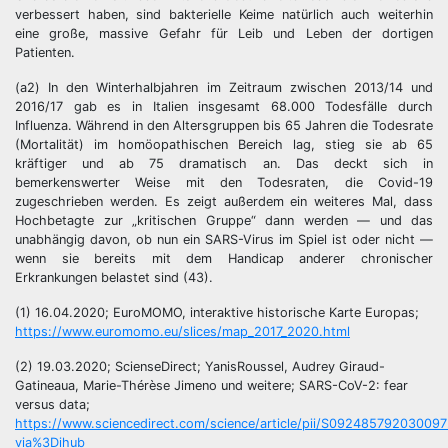
verbessert haben, sind bakterielle Keime natürlich auch weiterhin
eine große, massive Gefahr für Leib und Leben der dortigen
Patienten.
(a2) In den Winterhalbjahren im Zeitraum zwischen 2013/14 und
2016/17 gab es in Italien insgesamt 68.000 Todesfälle durch
Influenza. Während in den Altersgruppen bis 65 Jahren die Todesrate
(Mortalität) im homöopathischen Bereich lag, stieg sie ab 65
kräftiger und ab 75 dramatisch an. Das deckt sich in
bemerkenswerter Weise mit den Todesraten, die Covid-19
zugeschrieben werden. Es zeigt außerdem ein weiteres Mal, dass
Hochbetagte zur „kritischen Gruppe“ dann werden — und das
unabhängig davon, ob nun ein SARS-Virus im Spiel ist oder nicht —
wenn sie bereits mit dem Handicap anderer chronischer
Erkrankungen belastet sind (43).
(1) 16.04.2020; EuroMOMO, interaktive historische Karte Europas;
https://www.euromomo.eu/slices/map_2017_2020.html
(2) 19.03.2020; ScienseDirect; YanisRoussel, Audrey Giraud-
Gatineaua, Marie-Thérèse Jimeno und weitere; SARS-CoV-2: fear
versus data;
https://www.sciencedirect.com/science/article/pii/S092485792030097
via%3Dihub