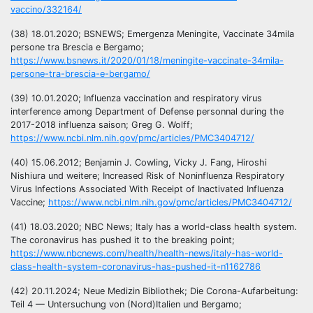
vaccino/332164/
(38) 18.01.2020; BSNEWS; Emergenza Meningite, Vaccinate 34mila
persone tra Brescia e Bergamo;
https://www.bsnews.it/2020/01/18/meningite-vaccinate-34mila-
persone-tra-brescia-e-bergamo/
(39) 10.01.2020; Influenza vaccination and respiratory virus
interference among Department of Defense personnal during the
2017-2018 influenza saison; Greg G. Wolff;
https://www.ncbi.nlm.nih.gov/pmc/articles/PMC3404712/
(40) 15.06.2012; Benjamin J. Cowling, Vicky J. Fang, Hiroshi
Nishiura und weitere; Increased Risk of Noninfluenza Respiratory
Virus Infections Associated With Receipt of Inactivated Influenza
Vaccine;
https://www.ncbi.nlm.nih.gov/pmc/articles/PMC3404712/
(41) 18.03.2020; NBC News; Italy has a world-class health system.
The coronavirus has pushed it to the breaking point;
https://www.nbcnews.com/health/health-news/italy-has-world-
class-health-system-coronavirus-has-pushed-it-n1162786
(42) 20.11.2024; Neue Medizin Bibliothek; Die Corona-Aufarbeitung:
Teil 4 — Untersuchung von (Nord)Italien und Bergamo;