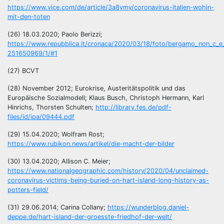
https://www.vice.com/de/article/3a8ymy/coronavirus-italien-wohin-
mit-den-toten
(26) 18.03.2020; Paolo Berizzi;
https://www.repubblica.it/cronaca/2020/03/18/foto/bergamo_non_c_e_
251650969/1/#1
(27) BCVT
(28) November 2012; Eurokrise, Austeritätspolitik und das
Europäische Sozialmodell; Klaus Busch, Christoph Hermann, Karl
Hinrichs, Thorsten Schulten;
http://library.fes.de/pdf-
files/id/ipa/09444.pdf
(29) 15.04.2020; Wolfram Rost;
https://www.rubikon.news/artikel/die-macht-der-bilder
(30) 13.04.2020; Allison C. Meier;
https://www.nationalgeographic.com/history/2020/04/unclaimed-
coronavirus-victims-being-buried-on-hart-island-long-history-as-
potters-field/
(31) 29.06.2014; Carina Collany;
https://wunderblog.daniel-
deppe.de/hart-island-der-groesste-friedhof-der-welt/