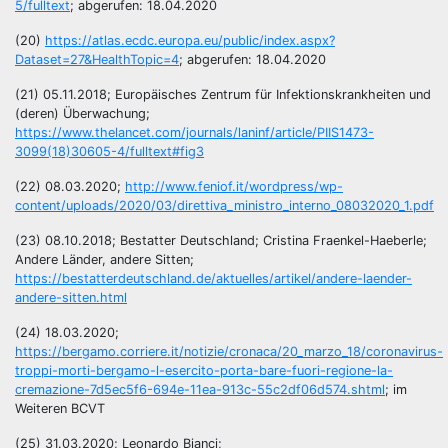
5/fulltext
; abgerufen: 18.04.2020
(20)
https://atlas.ecdc.europa.eu/public/index.aspx?
Dataset=27&HealthTopic=4
; abgerufen: 18.04.2020
(21) 05.11.2018; Europäisches Zentrum für Infektionskrankheiten und
(deren) Überwachung;
https://www.thelancet.com/journals/laninf/article/PIIS1473-
3099(18)30605-4/fulltext#fig3
(22) 08.03.2020;
http://www.feniof.it/wordpress/wp-
content/uploads/2020/03/direttiva_ministro_interno_08032020_1.pdf
(23) 08.10.2018; Bestatter Deutschland; Cristina Fraenkel-Haeberle;
Andere Länder, andere Sitten;
https://bestatterdeutschland.de/aktuelles/artikel/andere-laender-
andere-sitten.html
(24) 18.03.2020;
https://bergamo.corriere.it/notizie/cronaca/20_marzo_18/coronavirus-
troppi-morti-bergamo-l-esercito-porta-bare-fuori-regione-la-
cremazione-7d5ec5f6-694e-11ea-913c-55c2df06d574.shtml
; im
Weiteren BCVT
(25) 31.03.2020; Leonardo Bianci;