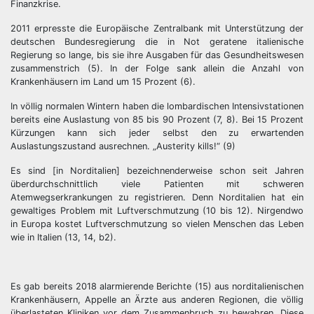
Finanzkrise.
2011 erpresste die Europäische Zentralbank mit Unterstützung der
deutschen Bundesregierung die in Not geratene italienische
Regierung so lange, bis sie ihre Ausgaben für das Gesundheitswesen
zusammenstrich (5). In der Folge sank allein die Anzahl von
Krankenhäusern im Land um 15 Prozent (6).
In völlig normalen Wintern haben die lombardischen Intensivstationen
bereits eine Auslastung von 85 bis 90 Prozent (7, 8). Bei 15 Prozent
Kürzungen kann sich jeder selbst den zu erwartenden
Auslastungszustand ausrechnen. „Austerity kills!“ (9)
Es sind [in Norditalien] bezeichnenderweise schon seit Jahren
überdurchschnittlich viele Patienten mit schweren
Atemwegserkrankungen zu registrieren. Denn Norditalien hat ein
gewaltiges Problem mit Luftverschmutzung (10 bis 12). Nirgendwo
in Europa kostet Luftverschmutzung so vielen Menschen das Leben
wie in Italien (13, 14, b2).
Es gab bereits 2018 alarmierende Berichte (15) aus norditalienischen
Krankenhäusern, Appelle an Ärzte aus anderen Regionen, die völlig
überlasteten Kliniken vor dem Zusammenbruch zu bewahren. Diese