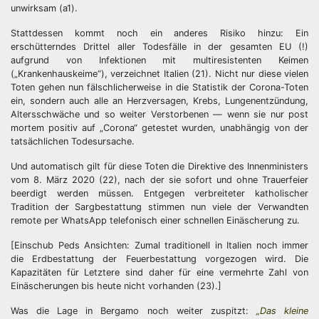
unwirksam (a1).
Stattdessen kommt noch ein anderes Risiko hinzu: Ein
erschütterndes Drittel aller Todesfälle in der gesamten EU (!)
aufgrund von Infektionen mit multiresistenten Keimen
(„Krankenhauskeime“), verzeichnet Italien (21). Nicht nur diese vielen
Toten gehen nun fälschlicherweise in die Statistik der Corona-Toten
ein, sondern auch alle an Herzversagen, Krebs, Lungenentzündung,
Altersschwäche und so weiter Verstorbenen — wenn sie nur post
mortem positiv auf „Corona“ getestet wurden, unabhängig von der
tatsächlichen Todesursache.
Und automatisch gilt für diese Toten die Direktive des Innenministers
vom 8. März 2020 (22), nach der sie sofort und ohne Trauerfeier
beerdigt werden müssen. Entgegen verbreiteter katholischer
Tradition der Sargbestattung stimmen nun viele der Verwandten
remote per WhatsApp telefonisch einer schnellen Einäscherung zu.
[Einschub Peds Ansichten: Zumal traditionell in Italien noch immer
die Erdbestattung der Feuerbestattung vorgezogen wird. Die
Kapazitäten für Letztere sind daher für eine vermehrte Zahl von
Einäscherungen bis heute nicht vorhanden (23).]
Was die Lage in Bergamo noch weiter zuspitzt:
„Das kleine