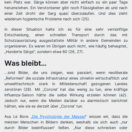
kein Platz war. Särge können aber nicht einfach so ein paar Tage
herumstehen. Ein Verstorbener gibt noch Flüssigkeiten ab und nach
einer Zeit droht der Sarg quasi überzulaufen. Und dies zieht
wiederum hygienische Probleme nach sich (25).
In dieser Situation halte ich es für eine sehr vernünftige
Entscheidung, einen schnellen Transport durch das mit
Schutzausrüstung ausgestattete Militär in andere Gemeinden zu
organisieren. Es waren im Übrigen auch nicht, wie häufig behauptet,
„Hunderte Särge“, sondern etwa 60 (26, 27).
Was bleibt…
…sind Bilder, die uns zeigen, was passiert, wenn neoliberale
„Reformen“ die soziale Infrastruktur eines ohnehin wirtschaftlich und
umwelttechnisch stark in Mitleidenschaft gezogenen Landes
zerstören (28). Mit „Corona“ hat das wenig zu tun, eine kräftige
Influenza-Saison hätte die selbe Wirkung erzielen können (a2).
Jedoch nur, wenn die Medien darüber so alarmistisch berichtet
hätten, wie sie es derzeit über „Corona“ tun.
Aus Le Bons „
Die Psychologie der Massen
“ wissen wir, dass die
meisten Menschen in Bildern denken, weshalb sie sich auch „nur
durch Bilder beeinflussen“ ließen. „Nur diese schrecken oder