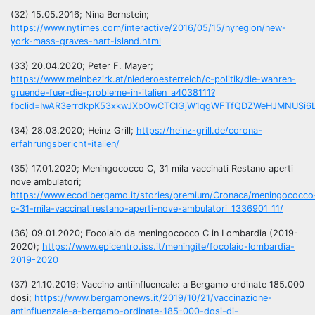
(32) 15.05.2016; Nina Bernstein;
https://www.nytimes.com/interactive/2016/05/15/nyregion/new-
york-mass-graves-hart-island.html
(33) 20.04.2020; Peter F. Mayer;
https://www.meinbezirk.at/niederoesterreich/c-politik/die-wahren-
gruende-fuer-die-probleme-in-italien_a4038111?
fbclid=IwAR3errdkpK53xkwJXbOwCTCIGjW1qgWFTfQDZWeHJMNUSi6
(34) 28.03.2020; Heinz Grill;
https://heinz-grill.de/corona-
erfahrungsbericht-italien/
(35) 17.01.2020; Meningococco C, 31 mila vaccinati Restano aperti
nove ambulatori;
https://www.ecodibergamo.it/stories/premium/Cronaca/meningococco
c-31-mila-vaccinatirestano-aperti-nove-ambulatori_1336901_11/
(36) 09.01.2020; Focolaio da meningococco C in Lombardia (2019-
2020);
https://www.epicentro.iss.it/meningite/focolaio-lombardia-
2019-2020
(37) 21.10.2019; Vaccino antiinfluencale: a Bergamo ordinate 185.000
dosi;
https://www.bergamonews.it/2019/10/21/vaccinazione-
antinfluenzale-a-bergamo-ordinate-185-000-dosi-di-