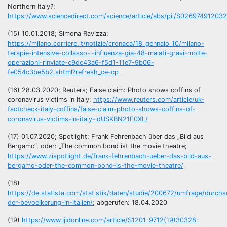
Northern Italy?;
https://www.sciencedirect.com/science/article/abs/pii/S02697491203
(15) 10.01.2018; Simona Ravizza;
https://milano.corriere.it/notizie/cronaca/18_gennaio_10/milano-
terapie-intensive-collasso-l-influenza-gia-48-malati-gravi-molte-
operazioni-rinviate-c9dc43a6-f5d1-11e7-9b06-
fe054c3be5b2.shtml?refresh_ce-cp
(16) 28.03.2020; Reuters; False claim: Photo shows coffins of
coronavirus victims in Italy;
https://www.reuters.com/article/uk-
factcheck-italy-coffins/false-claim-photo-shows-coffins-of-
coronavirus-victims-in-italy-idUSKBN21F0XL/
(17) 01.07.2020; Spotlight; Frank Fehrenbach über das „Bild aus
Bergamo“, oder: „The common bond ist the movie theatre;
https://www.zispotlight.de/frank-fehrenbach-ueber-das-bild-aus-
bergamo-oder-the-common-bond-is-the-movie-theatre/
(18)
https://de.statista.com/statistik/daten/studie/200672/umfrage/durchsc
der-bevoelkerung-in-italien/
; abgerufen: 18.04.2020
(19)
https://www.ijidonline.com/article/S1201-9712(19)30328-