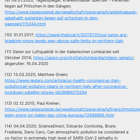
(9) 09.01.2020; Tagesspiegel; Krankenhäuser überfüllt – Patienten
liegen auf Pritschen in den Gängen;
https://www.tagesspiegel.de/gesellschaft/panorama/krankenhaeuser-
uebefuellt-patienten-liegen-auf-pritschen-in-den-
gaengen/115344.html
(10) 31.01.2017;
https://www.thelocal.it/20170131/our-lungs-are-
breaking-smog-levels-way-above-safe-limits-in-northern-italy
(11) Daten zur Luftqualität in der italienischen Lombardei seit
Oktober 2014;
https://aqicn.org/city/italy/lombardia/milano-senato/
;
abgerufen: 16.04.2020
(12) 13.03.2020; Matthew Green;
https://www.reuters.com/article/us-health-coronavirus-italy-
pollution/air-pollution-clears-in-northern-italy-after-coronavirus-
lockdown-satellite-shows-idUSKBN2102X4
(13) 02.12.2015; Paul Kreiner;
https://www.tagesspiegel.de/gesellschaft/panorama/luftverschmutzun
beim-smog-ist-italien-das-china-europas/12668866.html
(14) 04.04.2020; ScienseDirect; Edoardo Conticinia, Bruno
Frediania, Dario Caro; Can atmospheric pollution be considered a
co-factor in extremely high level of SARS-CoV-2 lethality in