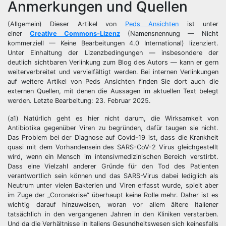
Anmerkungen und Quellen
(Allgemein) Dieser Artikel von
Peds Ansichten
ist unter
einer
Creative Commons-Lizenz
(Namensnennung — Nicht
kommerziell — Keine Bearbeitungen 4.0 International) lizenziert.
Unter Einhaltung der Lizenzbedingungen — insbesondere der
deutlich sichtbaren Verlinkung zum Blog des Autors — kann er gern
weiterverbreitet und vervielfältigt werden. Bei internen Verlinkungen
auf weitere Artikel von Peds Ansichten finden Sie dort auch die
externen Quellen, mit denen die Aussagen im aktuellen Text belegt
werden. Letzte Bearbeitung: 23. Februar 2025.
(a1) Natürlich geht es hier nicht darum, die Wirksamkeit von
Antibiotika gegenüber Viren zu begründen, dafür taugen sie nicht.
Das Problem bei der Diagnose auf Covid-19 ist, dass die Krankheit
quasi mit dem Vorhandensein des SARS-CoV-2 Virus gleichgestellt
wird, wenn ein Mensch im intensivmedizinischen Bereich verstirbt.
Dass eine Vielzahl anderer Gründe für den Tod des Patienten
verantwortlich sein können und das SARS-Virus dabei lediglich als
Neutrum unter vielen Bakterien und Viren erfasst wurde, spielt aber
im Zuge der „Coronakrise“ überhaupt keine Rolle mehr. Daher ist es
wichtig darauf hinzuweisen, woran vor allem ältere Italiener
tatsächlich in den vergangenen Jahren in den Kliniken verstarben.
Und da die Verhältnisse in Italiens Gesundheitswesen sich keinesfalls