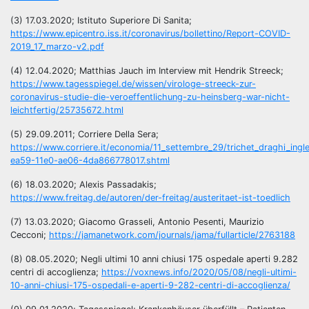
(3) 17.03.2020; Istituto Superiore Di Sanita;
https://www.epicentro.iss.it/coronavirus/bollettino/Report-COVID-
2019_17_marzo-v2.pdf
(4) 12.04.2020; Matthias Jauch im Interview mit Hendrik Streeck;
https://www.tagesspiegel.de/wissen/virologe-streeck-zur-
coronavirus-studie-die-veroeffentlichung-zu-heinsberg-war-nicht-
leichtfertig/25735672.html
(5) 29.09.2011; Corriere Della Sera;
https://www.corriere.it/economia/11_settembre_29/trichet_draghi_ing
ea59-11e0-ae06-4da866778017.shtml
(6) 18.03.2020; Alexis Passadakis;
https://www.freitag.de/autoren/der-freitag/austeritaet-ist-toedlich
(7) 13.03.2020; Giacomo Grasseli, Antonio Pesenti, Maurizio
Cecconi;
https://jamanetwork.com/journals/jama/fullarticle/2763188
(8) 08.05.2020; Negli ultimi 10 anni chiusi 175 ospedale aperti 9.282
centri di accoglienza;
https://voxnews.info/2020/05/08/negli-ultimi-
10-anni-chiusi-175-ospedali-e-aperti-9-282-centri-di-accoglienza/