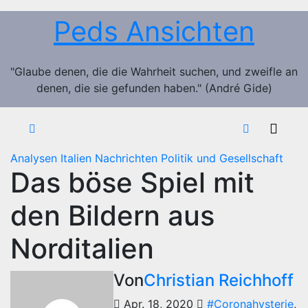
Zum
Peds Ansichten
Inhalt
springen
"Glaube denen, die die Wahrheit suchen, und zweifle an
denen, die sie gefunden haben." (André Gide)
Analysen
Italien
Nachrichten
Politik und Gesellschaft
Das böse Spiel mit
den Bildern aus
Norditalien
Von
Christian Reichhoff
Apr. 18, 2020
#Coronahysterie
,