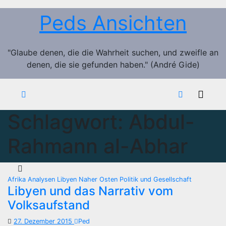
Zum
Peds Ansichten
Inhalt
springen
"Glaube denen, die die Wahrheit suchen, und zweifle an
denen, die sie gefunden haben." (André Gide)
Schlagwort:
Abdul-
Rahmann al-Abhar
Afrika
Analysen
Libyen
Naher Osten
Politik und Gesellschaft
Libyen und das Narrativ vom
Volksaufstand
27. Dezember 2015
Ped