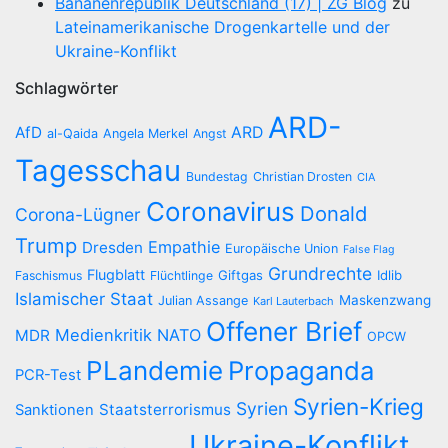
Bananenrepublik Deutschland (17) | ZG Blog
zu
Lateinamerikanische Drogenkartelle und der
Ukraine-Konflikt
Schlagwörter
ARD-
AfD
ARD
al-Qaida
Angela Merkel
Angst
Tagesschau
Bundestag
Christian Drosten
CIA
Coronavirus
Donald
Corona-Lügner
Trump
Empathie
Dresden
Europäische Union
False Flag
Grundrechte
Flugblatt
Giftgas
Idlib
Faschismus
Flüchtlinge
Islamischer Staat
Maskenzwang
Julian Assange
Karl Lauterbach
Offener Brief
Medienkritik
NATO
MDR
OPCW
PLandemie
Propaganda
PCR-Test
Syrien-Krieg
Syrien
Staatsterrorismus
Sanktionen
Ukraine-Konflikt