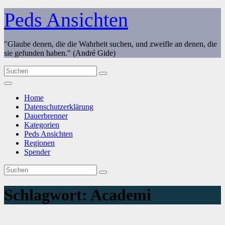
Zum
Peds Ansichten
Inhalt
springen
"Glaube denen, die die Wahrheit suchen, und zweifle an denen, die
sie gefunden haben." (André Gide)
Home
Datenschutzerklärung
Dauerbrenner
Kategorien
Peds Ansichten
Regionen
Spender
Schlagwort:
Academi