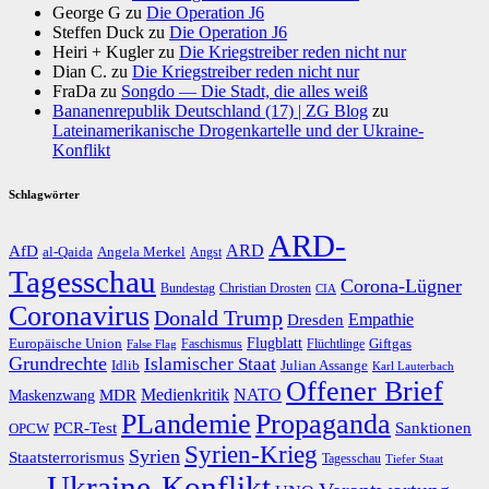
George G
zu
Die Operation J6
Steffen Duck
zu
Die Operation J6
Heiri + Kugler
zu
Die Kriegstreiber reden nicht nur
Dian C.
zu
Die Kriegstreiber reden nicht nur
FraDa
zu
Songdo — Die Stadt, die alles weiß
Bananenrepublik Deutschland (17) | ZG Blog
zu
Lateinamerikanische Drogenkartelle und der Ukraine-
Konflikt
Schlagwörter
ARD-
AfD
ARD
al-Qaida
Angela Merkel
Angst
Tagesschau
Corona-Lügner
Bundestag
Christian Drosten
CIA
Coronavirus
Donald Trump
Dresden
Empathie
Flugblatt
Giftgas
Europäische Union
Faschismus
Flüchtlinge
False Flag
Grundrechte
Islamischer Staat
Idlib
Julian Assange
Karl Lauterbach
Offener Brief
Medienkritik
MDR
NATO
Maskenzwang
PLandemie
Propaganda
PCR-Test
Sanktionen
OPCW
Syrien-Krieg
Syrien
Staatsterrorismus
Tagesschau
Tiefer Staat
Ukraine-Konflikt