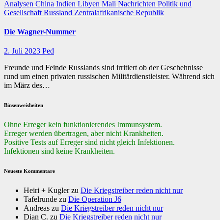
Analysen
China
Indien
Libyen
Mali
Nachrichten
Politik und
Gesellschaft
Russland
Zentralafrikanische Republik
Die Wagner-Nummer
2. Juli 2023
Ped
Freunde und Feinde Russlands sind irritiert ob der Geschehnisse
rund um einen privaten russischen Militärdienstleister. Während sich
im März des…
Binsenweisheiten
Ohne Erreger kein funktionierendes Immunsystem.
Erreger werden übertragen, aber nicht Krankheiten.
Positive Tests auf Erreger sind nicht gleich Infektionen.
Infektionen sind keine Krankheiten.
Neueste Kommentare
Heiri + Kugler
zu
Die Kriegstreiber reden nicht nur
Tafelrunde
zu
Die Operation J6
Andreas
zu
Die Kriegstreiber reden nicht nur
Dian C.
zu
Die Kriegstreiber reden nicht nur