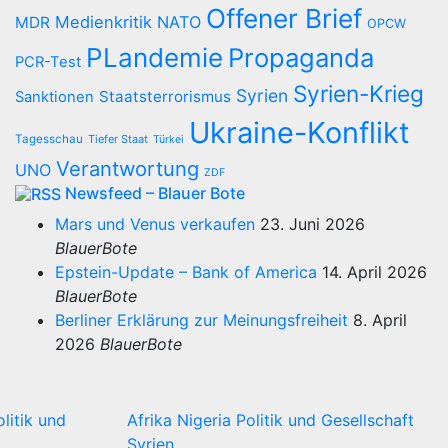
Offener Brief
Medienkritik
NATO
MDR
OPCW
PLandemie
Propaganda
PCR-Test
Syrien-Krieg
Syrien
Staatsterrorismus
Sanktionen
Ukraine-Konflikt
Tagesschau
Tiefer Staat
Türkei
Verantwortung
UNO
ZDF
Newsfeed – Blauer Bote
Mars und Venus verkaufen
23. Juni 2026
BlauerBote
Epstein-Update – Bank of America
14. April 2026
BlauerBote
Berliner Erklärung zur Meinungsfreiheit
8. April
2026
BlauerBote
olitik und
Afrika
Nigeria
Politik und Gesellschaft
Syrien