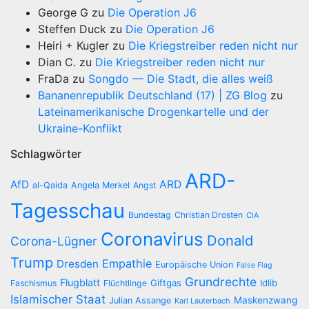
George G
zu
Die Operation J6
Steffen Duck
zu
Die Operation J6
Heiri + Kugler
zu
Die Kriegstreiber reden nicht nur
Dian C.
zu
Die Kriegstreiber reden nicht nur
FraDa
zu
Songdo — Die Stadt, die alles weiß
Bananenrepublik Deutschland (17) | ZG Blog
zu
Lateinamerikanische Drogenkartelle und der
Ukraine-Konflikt
Schlagwörter
ARD-
AfD
ARD
al-Qaida
Angela Merkel
Angst
Tagesschau
Bundestag
Christian Drosten
CIA
Coronavirus
Donald
Corona-Lügner
Trump
Empathie
Dresden
Europäische Union
False Flag
Grundrechte
Flugblatt
Giftgas
Idlib
Faschismus
Flüchtlinge
Islamischer Staat
Maskenzwang
Julian Assange
Karl Lauterbach