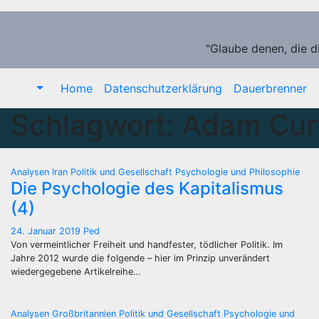
Zum
Inhalt
springen
"Glaube denen, die d
Home
Datenschutzerklärung
Dauerbrenner
Schlagwort:
Adam Cur
Analysen
Iran
Politik und Gesellschaft
Psychologie und Philosophie
Die Psychologie des Kapitalismus
(4)
24. Januar 2019
Ped
Von vermeintlicher Freiheit und handfester, tödlicher Politik. Im
Jahre 2012 wurde die folgende – hier im Prinzip unverändert
wiedergegebene Artikelreihe…
Analysen
Großbritannien
Politik und Gesellschaft
Psychologie und