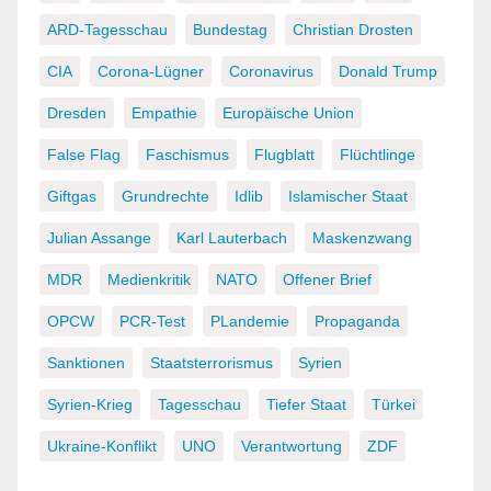
ARD-Tagesschau
Bundestag
Christian Drosten
CIA
Corona-Lügner
Coronavirus
Donald Trump
Dresden
Empathie
Europäische Union
False Flag
Faschismus
Flugblatt
Flüchtlinge
Giftgas
Grundrechte
Idlib
Islamischer Staat
Julian Assange
Karl Lauterbach
Maskenzwang
MDR
Medienkritik
NATO
Offener Brief
OPCW
PCR-Test
PLandemie
Propaganda
Sanktionen
Staatsterrorismus
Syrien
Syrien-Krieg
Tagesschau
Tiefer Staat
Türkei
Ukraine-Konflikt
UNO
Verantwortung
ZDF