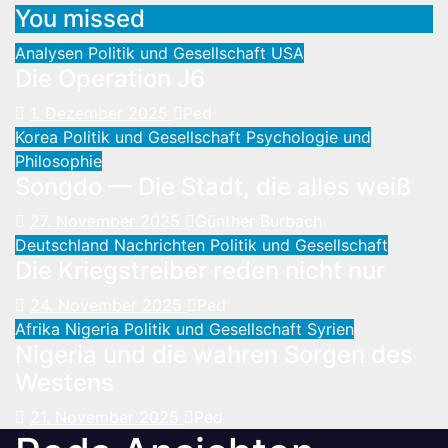
You missed
Analysen
Politik und Gesellschaft
USA
Die Operation J6
1. Dezember 2025
Ped
Korea
Politik und Gesellschaft
Psychologie und
Philosophie
Songdo — Die Stadt, die alles weiß
27. November 2025
Günther Burbach
Deutschland
Nachrichten
Politik und Gesellschaft
Die Kriegstreiber reden nicht nur
24. November 2025
Ped
Afrika
Nigeria
Politik und Gesellschaft
Syrien
Nigeria und die wahren Sorgen des
Westens
21. November 2025
Ped