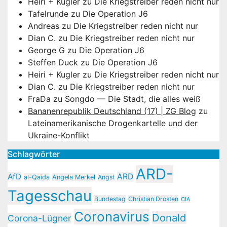
Heiri + Kugler
zu
Die Kriegstreiber reden nicht nur
Tafelrunde
zu
Die Operation J6
Andreas
zu
Die Kriegstreiber reden nicht nur
Dian C.
zu
Die Kriegstreiber reden nicht nur
George G
zu
Die Operation J6
Steffen Duck
zu
Die Operation J6
Heiri + Kugler
zu
Die Kriegstreiber reden nicht nur
Dian C.
zu
Die Kriegstreiber reden nicht nur
FraDa
zu
Songdo — Die Stadt, die alles weiß
Bananenrepublik Deutschland (17) | ZG Blog
zu
Lateinamerikanische Drogenkartelle und der
Ukraine-Konflikt
Schlagwörter
ARD-
AfD
ARD
al-Qaida
Angela Merkel
Angst
Tagesschau
Bundestag
Christian Drosten
CIA
Coronavirus
Donald
Corona-Lügner