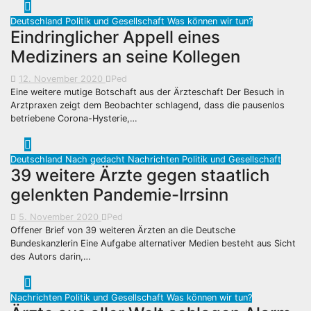
Deutschland
Politik und Gesellschaft
Was können wir tun?
Eindringlicher Appell eines
Mediziners an seine Kollegen
12. November 2020
Ped
Eine weitere mutige Botschaft aus der Ärzteschaft Der Besuch in
Arztpraxen zeigt dem Beobachter schlagend, dass die pausenlos
betriebene Corona-Hysterie,…
Deutschland
Nach gedacht
Nachrichten
Politik und Gesellschaft
39 weitere Ärzte gegen staatlich
gelenkten Pandemie-Irrsinn
5. November 2020
Ped
Offener Brief von 39 weiteren Ärzten an die Deutsche
Bundeskanzlerin Eine Aufgabe alternativer Medien besteht aus Sicht
des Autors darin,…
Nachrichten
Politik und Gesellschaft
Was können wir tun?