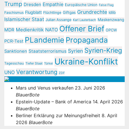
Trump
Empathie
Dresden
Europäische Union
False Flag
Grundrechte
Flugblatt
Giftgas
Idlib
Faschismus
Flüchtlinge
Islamischer Staat
Maskenzwang
Julian Assange
Karl Lauterbach
Offener Brief
Medienkritik
NATO
MDR
OPCW
PLandemie
Propaganda
PCR-Test
Syrien-Krieg
Syrien
Staatsterrorismus
Sanktionen
Ukraine-Konflikt
Tagesschau
Tiefer Staat
Türkei
Verantwortung
UNO
ZDF
Newsfeed – Blauer Bote
Mars und Venus verkaufen
23. Juni 2026
BlauerBote
Epstein-Update – Bank of America
14. April 2026
BlauerBote
Berliner Erklärung zur Meinungsfreiheit
8. April
2026
BlauerBote