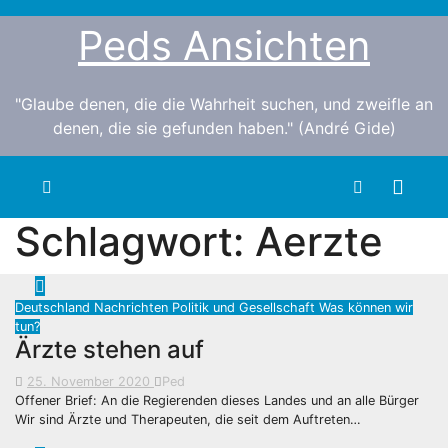
Zum
Peds Ansichten
Inhalt
springen
"Glaube denen, die die Wahrheit suchen, und zweifle an
denen, die sie gefunden haben." (André Gide)
Schlagwort:
Aerzte
Deutschland
Nachrichten
Politik und Gesellschaft
Was können wir
tun?
Ärzte stehen auf
25. November 2020
Ped
Offener Brief: An die Regierenden dieses Landes und an alle Bürger
Wir sind Ärzte und Therapeuten, die seit dem Auftreten…