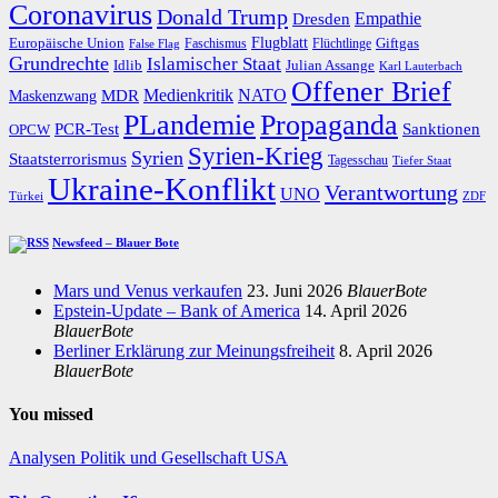
Coronavirus
Donald Trump
Dresden
Empathie
Flugblatt
Giftgas
Europäische Union
Faschismus
Flüchtlinge
False Flag
Grundrechte
Islamischer Staat
Idlib
Julian Assange
Karl Lauterbach
Offener Brief
Medienkritik
MDR
NATO
Maskenzwang
PLandemie
Propaganda
PCR-Test
Sanktionen
OPCW
Syrien-Krieg
Syrien
Staatsterrorismus
Tagesschau
Tiefer Staat
Ukraine-Konflikt
Verantwortung
UNO
Türkei
ZDF
Newsfeed – Blauer Bote
Mars und Venus verkaufen
23. Juni 2026
BlauerBote
Epstein-Update – Bank of America
14. April 2026
BlauerBote
Berliner Erklärung zur Meinungsfreiheit
8. April 2026
BlauerBote
You missed
Analysen
Politik und Gesellschaft
USA