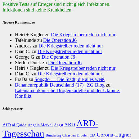
Positive Tests auf Erreger sind nicht gleich Infektionen.
Infektionen sind keine Krankheiten.
Neueste Kommentare
Heiri + Kugler
zu
Die Kriegstreiber reden nicht nur
Tafelrunde
zu
Die Operation J6
Andreas
zu
Die Kriegstreiber reden nicht nur
Dian C.
zu
Die Kriegstreiber reden nicht nur
George G
zu
Die Operation J6
Steffen Duck
zu
Die Operation J6
Heiri + Kugler
zu
Die Kriegstreiber reden nicht nur
Dian C.
zu
Die Kriegstreiber reden nicht nur
FraDa
zu
Songdo — Die Stadt, die alles weiß
Bananenrepublik Deutschland (17) | ZG Blog
zu
Lateinamerikanische Drogenkartelle und der Ukraine-
Konflikt
Schlagwörter
ARD-
AfD
ARD
al-Qaida
Angela Merkel
Angst
Tagesschau
Corona-Lügner
Bundestag
Christian Drosten
CIA