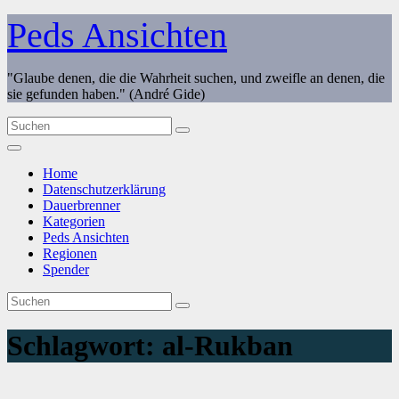
Zum
Peds Ansichten
Inhalt
springen
"Glaube denen, die die Wahrheit suchen, und zweifle an denen, die
sie gefunden haben." (André Gide)
Home
Datenschutzerklärung
Dauerbrenner
Kategorien
Peds Ansichten
Regionen
Spender
Schlagwort:
al-Rukban