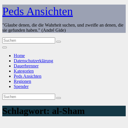
Zum
Peds Ansichten
Inhalt
springen
"Glaube denen, die die Wahrheit suchen, und zweifle an denen, die
sie gefunden haben." (André Gide)
Home
Datenschutzerklärung
Dauerbrenner
Kategorien
Peds Ansichten
Regionen
Spender
Schlagwort:
al-Sham