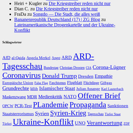
Heiri + Kugler
zu
Die Kriegstreiber reden nicht nur
Dian C.
zu
Die Kriegstreiber reden nicht nur
FraDa
zu
Songdo — Die Stadt, die alles weiß
Bananenrepublik Deutschland (17) | ZG Blog
zu
Lateinamerikanische Drogenkartelle und der Ukraine-
Konflikt
Schlagwörter
ARD-
AfD
ARD
al-Qaida
Angela Merkel
Angst
Tagesschau
Corona-Lügner
Bundestag
Christian Drosten
CIA
Coronavirus
Donald Trump
Dresden
Empathie
Flugblatt
Giftgas
Europäische Union
Faschismus
Flüchtlinge
False Flag
Grundrechte
Islamischer Staat
Idlib
Julian Assange
Karl Lauterbach
Offener Brief
Medienkritik
MDR
NATO
Maskenzwang
PLandemie
Propaganda
PCR-Test
Sanktionen
OPCW
Syrien-Krieg
Syrien
Staatsterrorismus
Tagesschau
Tiefer Staat
Ukraine-Konflikt
Verantwortung
UNO
Türkei
ZDF