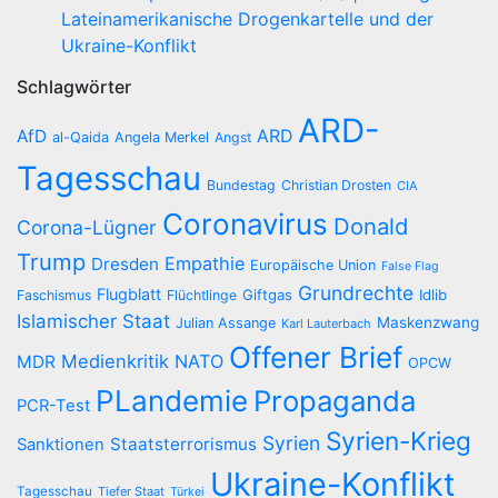
Lateinamerikanische Drogenkartelle und der
Ukraine-Konflikt
Schlagwörter
ARD-
AfD
ARD
al-Qaida
Angela Merkel
Angst
Tagesschau
Bundestag
Christian Drosten
CIA
Coronavirus
Donald
Corona-Lügner
Trump
Empathie
Dresden
Europäische Union
False Flag
Grundrechte
Flugblatt
Giftgas
Idlib
Faschismus
Flüchtlinge
Islamischer Staat
Maskenzwang
Julian Assange
Karl Lauterbach
Offener Brief
Medienkritik
NATO
MDR
OPCW
PLandemie
Propaganda
PCR-Test
Syrien-Krieg
Syrien
Staatsterrorismus
Sanktionen
Ukraine-Konflikt
Tagesschau
Tiefer Staat
Türkei