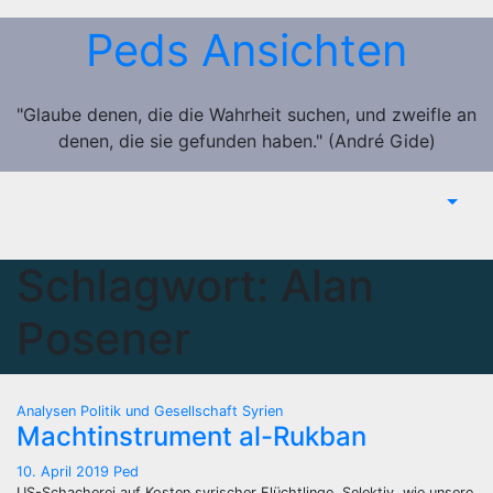
Zum
Peds Ansichten
Inhalt
springen
"Glaube denen, die die Wahrheit suchen, und zweifle an
denen, die sie gefunden haben." (André Gide)
Schlagwort:
Alan
Posener
Analysen
Politik und Gesellschaft
Syrien
Machtinstrument al-Rukban
10. April 2019
Ped
US-Schacherei auf Kosten syrischer Flüchtlinge. Selektiv, wie unsere