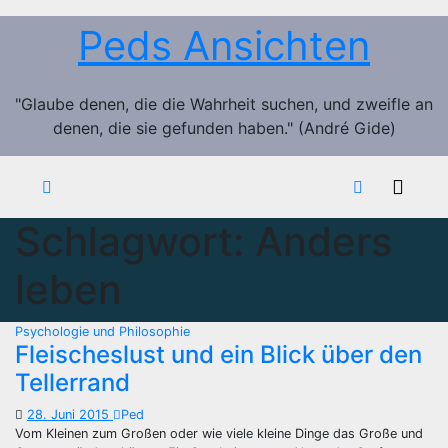
Zum
Peds Ansichten
Inhalt
springen
"Glaube denen, die die Wahrheit suchen, und zweifle an
denen, die sie gefunden haben." (André Gide)
Schlagwort:
Anders
leben
Psychologie und Philosophie
Fleischeslust und ein Blick über den
Tellerrand
28. Juni 2015
Ped
Vom Kleinen zum Großen oder wie viele kleine Dinge das Große und