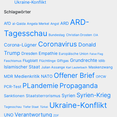
Ukraine-Konflikt
Schlagwörter
ARD-
AfD
ARD
al-Qaida
Angela Merkel
Angst
Tagesschau
Bundestag
Christian Drosten
CIA
Coronavirus
Donald
Corona-Lügner
Trump
Empathie
Dresden
Europäische Union
False Flag
Grundrechte
Flugblatt
Giftgas
Idlib
Faschismus
Flüchtlinge
Islamischer Staat
Maskenzwang
Julian Assange
Karl Lauterbach
Offener Brief
Medienkritik
NATO
MDR
OPCW
PLandemie
Propaganda
PCR-Test
Syrien-Krieg
Syrien
Staatsterrorismus
Sanktionen
Ukraine-Konflikt
Tagesschau
Tiefer Staat
Türkei
Verantwortung
UNO
ZDF