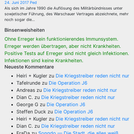
24. Juni 2017
Ped
Als sich im Jahre 1990 die Auflösung des Militärbündnisses unter
sowjetischer Führung, des Warschauer Vertrages abzeichnete, mehr
noch sogar die…
Binsenweisheiten
Ohne Erreger kein funktionierendes Immunsystem.
Erreger werden übertragen, aber nicht Krankheiten.
Positive Tests auf Erreger sind nicht gleich Infektionen.
Infektionen sind keine Krankheiten.
Neueste Kommentare
Heiri + Kugler
zu
Die Kriegstreiber reden nicht nur
Tafelrunde
zu
Die Operation J6
Andreas
zu
Die Kriegstreiber reden nicht nur
Dian C.
zu
Die Kriegstreiber reden nicht nur
George G
zu
Die Operation J6
Steffen Duck
zu
Die Operation J6
Heiri + Kugler
zu
Die Kriegstreiber reden nicht nur
Dian C.
zu
Die Kriegstreiber reden nicht nur
FraDa
zu
Songdo — Die Stadt, die alles weiß