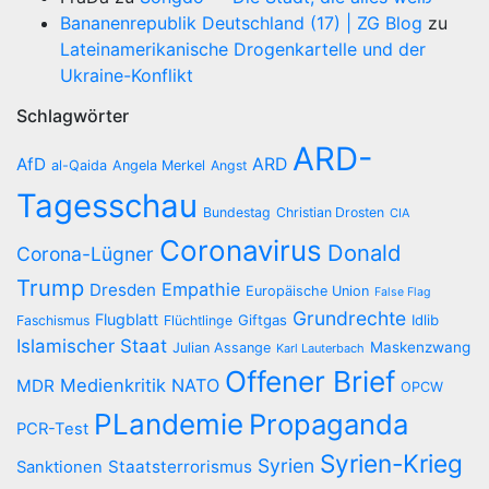
Bananenrepublik Deutschland (17) | ZG Blog
zu
Lateinamerikanische Drogenkartelle und der
Ukraine-Konflikt
Schlagwörter
ARD-
AfD
ARD
al-Qaida
Angela Merkel
Angst
Tagesschau
Bundestag
Christian Drosten
CIA
Coronavirus
Donald
Corona-Lügner
Trump
Empathie
Dresden
Europäische Union
False Flag
Grundrechte
Flugblatt
Giftgas
Idlib
Faschismus
Flüchtlinge
Islamischer Staat
Maskenzwang
Julian Assange
Karl Lauterbach
Offener Brief
Medienkritik
NATO
MDR
OPCW
PLandemie
Propaganda
PCR-Test
Syrien-Krieg
Syrien
Staatsterrorismus
Sanktionen