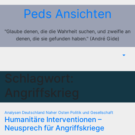
Zum
Peds Ansichten
Inhalt
springen
"Glaube denen, die die Wahrheit suchen, und zweifle an
denen, die sie gefunden haben." (André Gide)
Schlagwort:
Angriffskrieg
Analysen
Deutschland
Naher Osten
Politik und Gesellschaft
Humanitäre Interventionen –
Neusprech für Angriffskriege