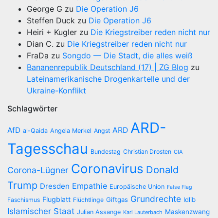
George G
zu
Die Operation J6
Steffen Duck
zu
Die Operation J6
Heiri + Kugler
zu
Die Kriegstreiber reden nicht nur
Dian C.
zu
Die Kriegstreiber reden nicht nur
FraDa
zu
Songdo — Die Stadt, die alles weiß
Bananenrepublik Deutschland (17) | ZG Blog
zu
Lateinamerikanische Drogenkartelle und der
Ukraine-Konflikt
Schlagwörter
ARD-
AfD
ARD
al-Qaida
Angela Merkel
Angst
Tagesschau
Bundestag
Christian Drosten
CIA
Coronavirus
Donald
Corona-Lügner
Trump
Empathie
Dresden
Europäische Union
False Flag
Grundrechte
Flugblatt
Giftgas
Idlib
Faschismus
Flüchtlinge
Islamischer Staat
Maskenzwang
Julian Assange
Karl Lauterbach