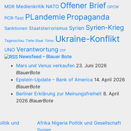
Offener Brief
Medienkritik
NATO
MDR
OPCW
PLandemie
Propaganda
PCR-Test
Syrien-Krieg
Syrien
Staatsterrorismus
Sanktionen
Ukraine-Konflikt
Tagesschau
Tiefer Staat
Türkei
Verantwortung
UNO
ZDF
Newsfeed – Blauer Bote
Mars und Venus verkaufen
23. Juni 2026
BlauerBote
Epstein-Update – Bank of America
14. April 2026
BlauerBote
Berliner Erklärung zur Meinungsfreiheit
8. April
2026
BlauerBote
olitik und
Afrika
Nigeria
Politik und Gesellschaft
Syrien