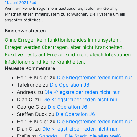
11. Juni 2021
Ped
Wenn wir keine Erreger mehr austauschen, laufen wir Gefahr,
ernsthaft unser Immunsystem zu schwächen. Die Hysterie um ein
angeblich tödliches…
Binsenweisheiten
Ohne Erreger kein funktionierendes Immunsystem.
Erreger werden übertragen, aber nicht Krankheiten.
Positive Tests auf Erreger sind nicht gleich Infektionen.
Infektionen sind keine Krankheiten.
Neueste Kommentare
Heiri + Kugler
zu
Die Kriegstreiber reden nicht nur
Tafelrunde
zu
Die Operation J6
Andreas
zu
Die Kriegstreiber reden nicht nur
Dian C.
zu
Die Kriegstreiber reden nicht nur
George G
zu
Die Operation J6
Steffen Duck
zu
Die Operation J6
Heiri + Kugler
zu
Die Kriegstreiber reden nicht nur
Dian C.
zu
Die Kriegstreiber reden nicht nur
FraDa
zu
Songdo — Die Stadt, die alles weiß