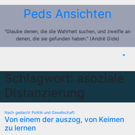
Zum
Peds Ansichten
Inhalt
springen
"Glaube denen, die die Wahrheit suchen, und zweifle an
denen, die sie gefunden haben." (André Gide)
Schlagwort:
asoziale
Distanzierung
Nach gedacht
Politik und Gesellschaft
Von einem der auszog, von Keimen
zu lernen