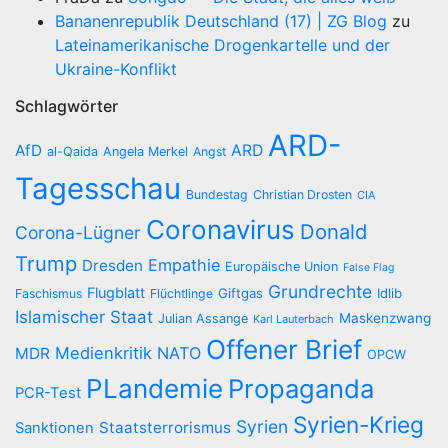
Bananenrepublik Deutschland (17) | ZG Blog
zu
Lateinamerikanische Drogenkartelle und der
Ukraine-Konflikt
Schlagwörter
ARD-
AfD
ARD
al-Qaida
Angela Merkel
Angst
Tagesschau
Bundestag
Christian Drosten
CIA
Coronavirus
Donald
Corona-Lügner
Trump
Empathie
Dresden
Europäische Union
False Flag
Grundrechte
Flugblatt
Giftgas
Idlib
Faschismus
Flüchtlinge
Islamischer Staat
Maskenzwang
Julian Assange
Karl Lauterbach
Offener Brief
Medienkritik
NATO
MDR
OPCW
PLandemie
Propaganda
PCR-Test
Syrien-Krieg
Syrien
Staatsterrorismus
Sanktionen