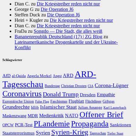
Dian C.
zu
Die Kriegstreiber reden nicht nur
George G
zu
Die Operation J6
Steffen Duck
zu
Die Operation J6
Heiri + Kugler
zu
Die Kriegstreiber reden nicht nur
Dian C.
zu
Die Kriegstreiber reden nicht nur
FraDa
zu
Songdo — Die Stadt, die alles weiß
Bananenrepublik Deutschland (17) | ZG Blog
zu
Lateinamerikanische Drogenkartelle und der Ukraine-
Konflikt
Schlagwörter
ARD-
AfD
ARD
al-Qaida
Angela Merkel
Angst
Tagesschau
Corona-Lügner
Bundestag
Christian Drosten
CIA
Coronavirus
Donald Trump
Dresden
Empathie
Flugblatt
Giftgas
Europäische Union
Faschismus
Flüchtlinge
False Flag
Grundrechte
Islamischer Staat
Idlib
Julian Assange
Karl Lauterbach
Offener Brief
Medienkritik
MDR
NATO
Maskenzwang
PLandemie
Propaganda
PCR-Test
Sanktionen
OPCW
Syrien-Krieg
Syrien
Staatsterrorismus
Tagesschau
Tiefer Staat