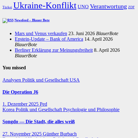
Ukraine-Konflikt
Verantwortung
UNO
Türkei
ZDF
Newsfeed – Blauer Bote
Mars und Venus verkaufen
23. Juni 2026
BlauerBote
Epstein-Update – Bank of America
14. April 2026
BlauerBote
Berliner Erklärung zur Meinungsfreiheit
8. April 2026
BlauerBote
You missed
Analysen
Politik und Gesellschaft
USA
Die Operation J6
1. Dezember 2025
Ped
Korea
Politik und Gesellschaft
Psychologie und Philosophie
Songdo — Die Stadt, die alles weiß
27. November 2025
Günther Burbach