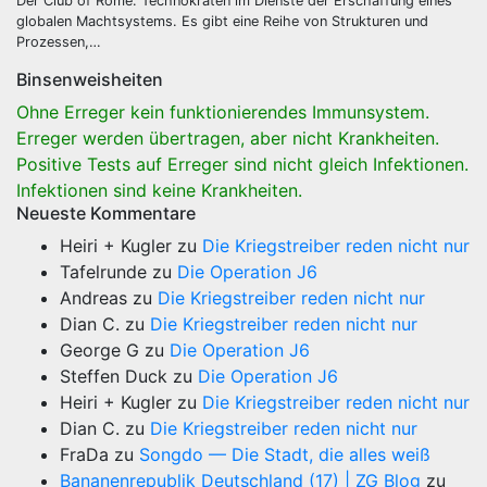
Der Club of Rome: Technokraten im Dienste der Erschaffung eines
globalen Machtsystems. Es gibt eine Reihe von Strukturen und
Prozessen,…
Binsenweisheiten
Ohne Erreger kein funktionierendes Immunsystem.
Erreger werden übertragen, aber nicht Krankheiten.
Positive Tests auf Erreger sind nicht gleich Infektionen.
Infektionen sind keine Krankheiten.
Neueste Kommentare
Heiri + Kugler
zu
Die Kriegstreiber reden nicht nur
Tafelrunde
zu
Die Operation J6
Andreas
zu
Die Kriegstreiber reden nicht nur
Dian C.
zu
Die Kriegstreiber reden nicht nur
George G
zu
Die Operation J6
Steffen Duck
zu
Die Operation J6
Heiri + Kugler
zu
Die Kriegstreiber reden nicht nur
Dian C.
zu
Die Kriegstreiber reden nicht nur
FraDa
zu
Songdo — Die Stadt, die alles weiß
Bananenrepublik Deutschland (17) | ZG Blog
zu