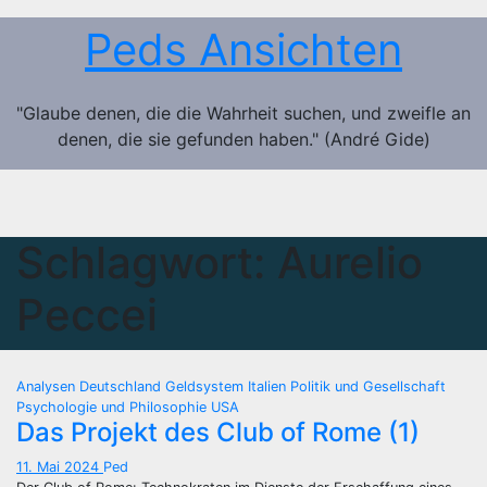
Zum
Peds Ansichten
Inhalt
springen
"Glaube denen, die die Wahrheit suchen, und zweifle an
denen, die sie gefunden haben." (André Gide)
Schlagwort:
Aurelio
Peccei
Analysen
Deutschland
Geldsystem
Italien
Politik und Gesellschaft
Psychologie und Philosophie
USA
Das Projekt des Club of Rome (1)
11. Mai 2024
Ped