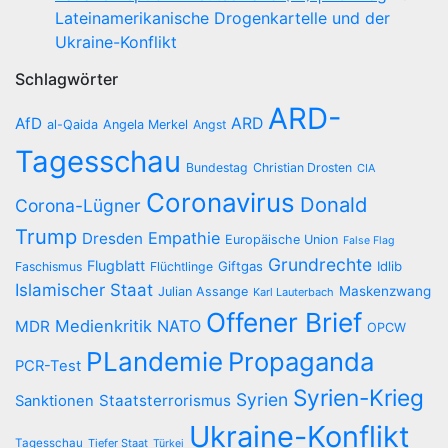
Lateinamerikanische Drogenkartelle und der
Ukraine-Konflikt
Schlagwörter
ARD-
AfD
ARD
al-Qaida
Angela Merkel
Angst
Tagesschau
Bundestag
Christian Drosten
CIA
Coronavirus
Donald
Corona-Lügner
Trump
Empathie
Dresden
Europäische Union
False Flag
Grundrechte
Flugblatt
Giftgas
Idlib
Faschismus
Flüchtlinge
Islamischer Staat
Maskenzwang
Julian Assange
Karl Lauterbach
Offener Brief
Medienkritik
NATO
MDR
OPCW
PLandemie
Propaganda
PCR-Test
Syrien-Krieg
Syrien
Staatsterrorismus
Sanktionen
Ukraine-Konflikt
Tagesschau
Tiefer Staat
Türkei