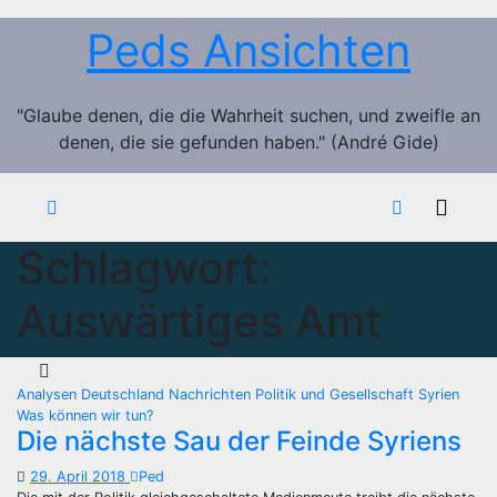
Zum
Peds Ansichten
Inhalt
springen
"Glaube denen, die die Wahrheit suchen, und zweifle an
denen, die sie gefunden haben." (André Gide)
Schlagwort:
Auswärtiges Amt
Analysen
Deutschland
Nachrichten
Politik und Gesellschaft
Syrien
Was können wir tun?
Die nächste Sau der Feinde Syriens
29. April 2018
Ped