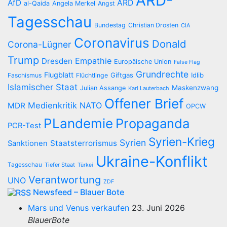
ARD-
AfD
ARD
al-Qaida
Angela Merkel
Angst
Tagesschau
Bundestag
Christian Drosten
CIA
Coronavirus
Donald
Corona-Lügner
Trump
Empathie
Dresden
Europäische Union
False Flag
Grundrechte
Flugblatt
Giftgas
Idlib
Faschismus
Flüchtlinge
Islamischer Staat
Maskenzwang
Julian Assange
Karl Lauterbach
Offener Brief
Medienkritik
NATO
MDR
OPCW
PLandemie
Propaganda
PCR-Test
Syrien-Krieg
Syrien
Staatsterrorismus
Sanktionen
Ukraine-Konflikt
Tagesschau
Tiefer Staat
Türkei
Verantwortung
UNO
ZDF
Newsfeed – Blauer Bote
Mars und Venus verkaufen
23. Juni 2026
BlauerBote